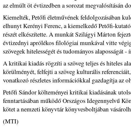
az elmúlt öt évtizedben a sorozat megvalósításán d
Kiemelték, Petőfi életművének feldolgozásában kulc
elhunyt Kerényi Ferenc, a kiemelkedő Petőfi-kutató, 
részét elkészítette. A munkát Szilágyi Márton fejezt
évtizednyi aprólékos filológiai munkával vitte végig 
szövegek hitelességét és tudományos alaposságát - í
A kritikai kiadás rögzíti a szöveg teljes és hiteles ala
körülményét, felfejti a szöveg kulturális referenciáit
vonatkozó részletes információkkal gazdagítja az ol
Petőfi Sándor költeményei kritikai kiadásának u
fenntartásában működő Országos Idegennyelvű Kön
kötet a nemzeti könyvtár könyvesboltjában vásárol
(MTI)