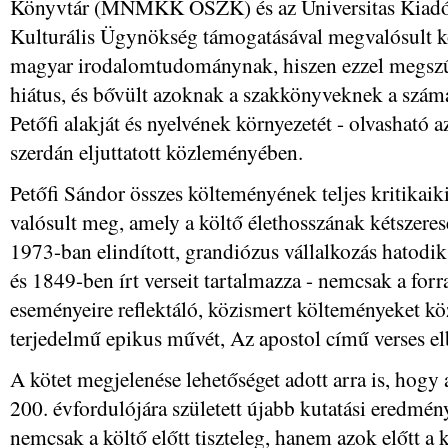
Könyvtár (MNMKK OSZK) és az Universitas Kiadó t
Kulturális Ügynökség támogatásával megvalósult k
magyar irodalomtudománynak, hiszen ezzel megszűn
hiátus, és bővült azoknak a szakkönyveknek a szám
Petőfi alakját és nyelvének környezetét - olvas
szerdán eljuttatott közleményében.
Petőfi Sándor összes költeményének teljes kritikaiki
valósult meg, amely a költő élethosszának kétszere
1973-ban elindított, grandiózus vállalkozás hatodik
és 1849-ben írt verseit tartalmazza - nemcsak a for
eseményeire reflektáló, közismert költeményeket kö
terjedelmű epikus művét, Az apostol című verses elb
A kötet megjelenése lehetőséget adott arra is, hogy
200. évfordulójára született újabb kutatási eredmén
nemcsak a költő előtt tiszteleg, hanem azok előtt a k