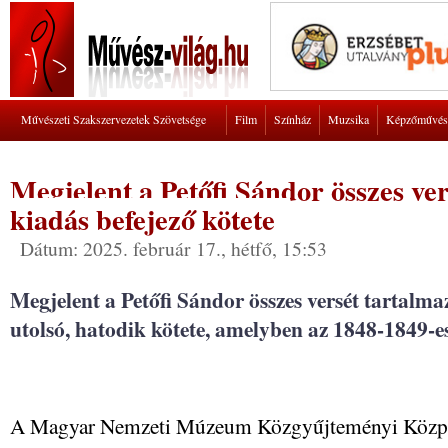
Művészeti Szakszervezetek Szövetsége
Film
Színház
Muzsika
Képzőművés
Megjelent a Petőfi Sándor összes ver
kiadás befejező kötete
Dátum: 2025. február 17., hétfő, 15:53
Megjelent a Petőfi Sándor összes versét tartalma
utolsó, hatodik kötete, amelyben az 1848-1849-es
A Magyar Nemzeti Múzeum Közgyűjteményi Közpo