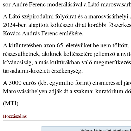
sor André Ferenc moderálásával a Látó marosvásár
A Látó szépirodalmi folyóirat és a marosvásárhely
2024-ben alapított költészeti díjat korábbi főszerke
Kovács András Ferenc emlékére.
A kitüntetésben azon 65. életévüket be nem töltött,
részesülhetnek, akiknek költészetére jellemző a nyit
kíváncsiság, a más kultúrákban való megmerítkezés, 
társadalmi-közéleti érzékenység.
A 3000 eurós (kb. egymillió forint) elismeréssel jár
Marosvásárhelyen adják át a szakmai kuratórium dö
(MTI)
Hozzászólás
Ha hozzá kíván szólni, jelentkezzen 