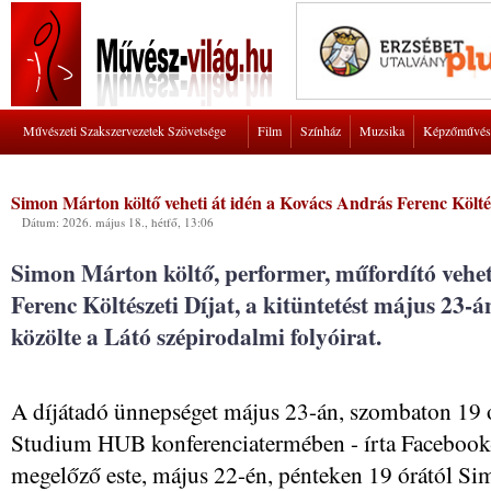
Művészeti Szakszervezetek Szövetsége
Film
Színház
Muzsika
Képzőművés
Simon Márton költő veheti át idén a Kovács András Ferenc Költés
Dátum: 2026. május 18., hétfő, 13:06
Simon Márton költő, performer, műfordító vehet
Ferenc Költészeti Díjat, a kitüntetést május 23-
közölte a Látó szépirodalmi folyóirat.
A díjátadó ünnepséget május 23-án, szombaton 19 ó
Studium HUB konferenciatermében - írta Facebook-ol
megelőző este, május 22-én, pénteken 19 órától Sim