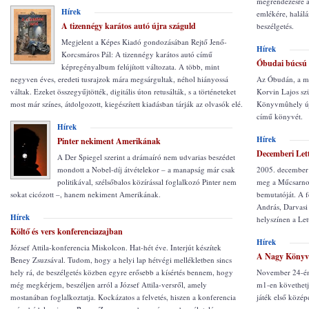
megrendezésre a
Hírek
emlékére, halálá
A tizennégy karátos autó újra száguld
beszélgetés.
Megjelent a Képes Kiadó gondozásában Rejtő Jenő-
Hírek
Korcsmáros Pál: A tizennégy karátos autó című
Óbudai búcsú
képregényalbum felújított változata. A több, mint
negyven éves, eredeti tusrajzok mára megsárgultak, néhol hiányossá
Az Óbudán, a má
váltak. Ezeket összegyűjtötték, digitális úton retusálták, s a történeteket
Korvin Lajos sz
most már színes, átdolgozott, kiegészített kiadásban tárják az olvasók elé.
Könyvmûhely újr
című könyvét.
Hírek
Hírek
Pinter nekiment Amerikának
Decemberi Let
A Der Spiegel szerint a drámaíró nem udvarias beszédet
mondott a Nobel-díj átvételekor – a manapság már csak
2005. december 
politikával, szélsőbalos közírással foglalkozó Pinter nem
meg a Műcsarnok
sokat cicózott –, hanem nekiment Amerikának.
bemutatóját. A f
András, Darvasi 
Hírek
helyszínen a Le
Költő és vers konferenciazajban
Hírek
József Attila-konferencia Miskolcon. Hat-hét éve. Interjút készítek
A Nagy Könyv 
Beney Zsuzsával. Tudom, hogy a helyi lap hétvégi mellékletben sincs
hely rá, de beszélgetés közben egyre erősebb a kísértés bennem, hogy
November 24-én,
még megkérjem, beszéljen arról a József Attila-versről, amely
m1-en követhet
mostanában foglalkoztatja. Kockázatos a felvetés, hiszen a konferencia
játék első közép