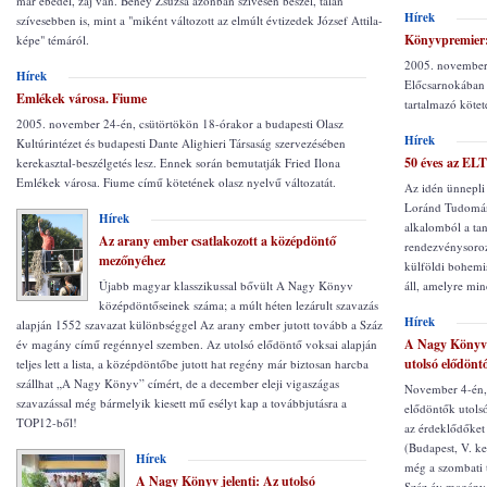
már ebédel, zaj van. Beney Zsuzsa azonban szívesen beszél, talán
Hírek
szívesebben is, mint a "miként változott az elmúlt évtizedek József Attila-
Könyvpremier:
képe" témáról.
2005. november 
Hírek
Előcsarnokában 
Emlékek városa. Fiume
tartalmazó kötet
2005. november 24-én, csütörtökön 18-órakor a budapesti Olasz
Hírek
Kultúrintézet és budapesti Dante Alighieri Társaság szervezésében
50 éves az ELT
kerekasztal-beszélgetés lesz. Ennek során bemutatják Fried Ilona
Emlékek városa. Fiume című kötetének olasz nyelvű változatát.
Az idén ünnepli 
Loránd Tudomán
Hírek
alkalomból a ta
Az arany ember csatlakozott a középdöntő
rendezvénysoroz
mezőnyéhez
külföldi bohemi
Újabb magyar klasszikussal bővült A Nagy Könyv
áll, amelyre min
középdöntőseinek száma; a múlt héten lezárult szavazás
Hírek
alapján 1552 szavazat különbséggel Az arany ember jutott tovább a Száz
A Nagy Könyv j
év magány című regénnyel szemben. Az utolsó elődöntő voksai alapján
utolsó elődönt
teljes lett a lista, a középdöntőbe jutott hat regény már biztosan harcba
szállhat „A Nagy Könyv” címért, de a december eleji vigaszágas
November 4-én, 
szavazással még bármelyik kiesett mű esélyt kap a továbbjutásra a
elődöntők utolsó
TOP12-ből!
az érdeklődőke
(Budapest, V. ke
Hírek
még a szombati t
A Nagy Könyv jelenti: Az utolsó
Száz év magány 