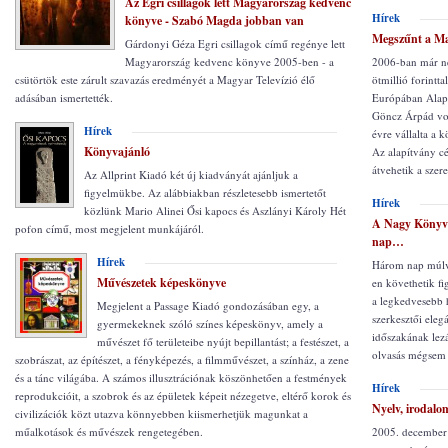
Az Egri csillagok lett Magyarország kedvenc
Hírek
könyve - Szabó Magda jobban van
Megszűnt a Ma
Gárdonyi Géza Egri csillagok című regénye lett
Magyarország kedvenc könyve 2005-ben - a
2006-ban már ne
csütörtök este zárult szavazás eredményét a Magyar Televízió élő
ötmillió forintt
adásában ismertették.
Európában Alapí
Göncz Árpád volt
Hírek
évre vállalta a k
Könyvajánló
Az alapítvány cé
átvehetik a szere
Az Allprint Kiadó két új kiadványát ajánljuk a
figyelmükbe. Az alábbiakban részletesebb ismertetőt
Hírek
közlünk Mario Alinei Ősi kapocs és Aszlányi Károly Hét
A Nagy Könyv 
pofon című, most megjelent munkájáról.
nap…
Hírek
Három nap múlva
Művészetek képeskönyve
en követhetik f
a legkedvesebb 
Megjelent a Passage Kiadó gondozásában egy, a
szerkesztői eleg
gyermekeknek szóló színes képeskönyv, amely a
időszakának lezá
művészet fő területeibe nyújt bepillantást; a festészet, a
olvasás mégsem 
szobrászat, az építészet, a fényképezés, a filmművészet, a színház, a zene
és a tánc világába. A számos illusztrációnak köszönhetően a festmények
Hírek
reprodukcióit, a szobrok és az épületek képeit nézegetve, eltérő korok és
Nyelv, irodalo
civilizációk közt utazva könnyebben kiismerhetjük magunkat a
műalkotások és művészek rengetegében.
2005. december 