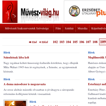
Művészeti Szakszervezetek Szövetsége
Film
Színház
Muzsika
Képzőművés
109
102
103
104
105
106
107
108
Első
Előző
Hírek
Hírek
Szinuhénak lába kelt
Megfilmesítik 
Nagy izgalmat keltett finnországi kulturális körökben, hogy ellopták
Hatrészes dokum
Mika Waltari 1945-ben írt regényének, a Szinuhe, az egyiptominak
alapján az Unio 
kéziratát.
Albert Györgyi s
Hírek
Hírek
A duma másodszor is megszavazta
Esterházyt mé
Az orosz alsóház második olvasatban is jóváhagyta a sárospataki
Esterházy Péter 
református kollégiumi kötetek visszaadását.
Gallimard kiadó
kiadását méltat
Hírek
napilap.