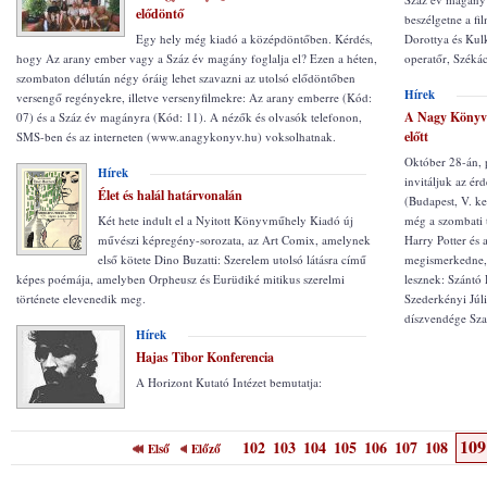
elődöntő
beszélgetne a fi
Egy hely még kiadó a középdöntőben. Kérdés,
Dorottya és Kulk
hogy Az arany ember vagy a Száz év magány foglalja el? Ezen a héten,
operatőr, Székác
szombaton délután négy óráig lehet szavazni az utolsó elődöntőben
Hírek
versengő regényekre, illetve versenyfilmekre: Az arany emberre (Kód:
A Nagy Könyv 
07) és a Száz év magányra (Kód: 11). A nézők és olvasók telefonon,
előtt
SMS-ben és az interneten (www.anagykonyv.hu) voksolhatnak.
Október 28-án, p
Hírek
invitáljuk az é
Élet és halál határvonalán
(Budapest, V. ke
Két hete indult el a Nyitott Könyvműhely Kiadó új
még a szombati t
művészi képregény-sorozata, az Art Comix, amelynek
Harry Potter és 
első kötete Dino Buzatti: Szerelem utolsó látásra című
megismerkedne, 
képes poémája, amelyben Orpheusz és Eurüdiké mitikus szerelmi
lesznek: Szántó 
története elevenedik meg.
Szederkényi Júli
díszvendége Sz
Hírek
Hajas Tibor Konferencia
A Horizont Kutató Intézet bemutatja:
109
102
103
104
105
106
107
108
Első
Előző