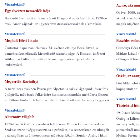
Visszatekintő
Az író, aki mi
Egy elveszett nemzedék írója
Öt éve, 2000. d
akinek visszás t
Hatvanöt éve hunyt el Francis Scott Fitzgerald amerikai író, az 1920-as
maguk idejében 
évek Amerikájának, az úgynevezett dzsesszkorszaknak a krónikása.
Visszatekintő
Visszatekintő
Beszédes csön
Meghalt Eörsi István
Gárdonyi Géza ba
Csütörtök hajnalban, életének 74. évében elhunyt Eörsi István, a
Márkus László (
demokratikus ellenzék kiemelkedő személyisége. A Kossuth-és József
ellátogatott hozz
Attila-díjas költő, író, műfordító már egy esztendeje küzdött a
leukémiával.
Visszatekintő
Visszatekintő
Osvát, az aran
Megverték Karinthyt
Füst Milán első 
kopogtatott be.
A harmincas években Pesten járt Aljechin, a sakkvilágbajnok, és az írók,
újságírók, művészek felkérésére harmincas szimultán mérkőzést játszott
Visszatekintő
az Otthon Körben. A harminc ellenfél között ott volt Karinthy Frigyes is.
Tisztelettel lei
Visszatekintő
1912-ben Molnár 
Alternatív világhír
Ördög, a Liliom,
asszony volt, a 
1928-ban, A testőr vígszínházi felújítására Molnár Ferenc hazaérkezett.
jelenetekről írta
Szokása szerint végigasszisztálta a próbákat, s a szünetekben ott üldögélt
Molnár Ferenc v
a társalgóban az új szereposztás művészei között. Somlay Artúr, Titkos