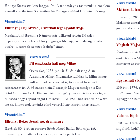
Visszatekintő
Elhunyt Stanislaw Lem lengyel író. A tudományos-fantasztikus irodalom
Aki tanult, taní
klasszikusa életének 85. évében hétfőn egy krakkói klinikán halt meg.
Húsz éve, 1986.
Visszatekintő
Malamud amerika
Elhunyt Jurij Brezan, a szorbok legnagyobb írója
prózairodalom e
Meghalt Jurij Brezan, a Németország délkeleti részén élő szláv
Visszatekintő
népcsoport, a szorb kisebbség legnagyobb írója, aki haláláig büszkén
Meghalt Major
viselte „a szorbok nemzeti költője" címet.
Életének 76. évé
Visszatekintő
csütörtökön a M
Fél évszázada halt meg Milne
ismertette az elh
Ötven éve, 1956. január 31-én halt meg Alan
Visszatekintő
Alexander Milne, Micimackó szülőatyja. Milne ismert
Egy rémült sik
volt színpadi szerzőként is, több mint huszonöt
230 éve, 1776. 
színdarabot írt. A fiú hazajön című darabját Magyarországon a Kis
Hoffmann német 
Színház mutatta be 1948-ban. Számos regényt, novellát és verset írt, a
legnagyobb hatá
Micsoda négy napból angol film készült. Az 1927-ben kiadott Now we
are six (Hatévesek lettünk) című verseskötete szintén sikert aratott.
Visszatekintő
Visszatekintő
Valamit Kiplin
Elhunyt Békés József író, dramaturg
140 éve, 1865. 
angol író, költő
Életének 83. évében elhunyt Békés József Balázs Béla-díjas író,
dramaturg - tudatta Békés Gábor, az író fia pénteken.
Visszatekintő