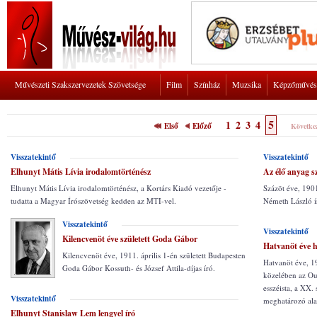
Művészeti Szakszervezetek Szövetsége
Film
Színház
Muzsika
Képzőművés
5
1
2
3
4
Első
Előző
Követke
Visszatekintő
Visszatekintő
Elhunyt Mátis Lívia irodalomtörténész
Az élő anyag s
Elhunyt Mátis Lívia irodalomtörténész, a Kortárs Kiadó vezetője -
Százöt éve, 1901
tudatta a Magyar Írószövetség kedden az MTI-vel.
Németh László ír
Visszatekintő
Visszatekintő
Kilencvenöt éve született Goda Gábor
Hatvanöt éve h
Kilencvenöt éve, 1911. április 1-én született Budapesten
Hatvanöt éve, 1
Goda Gábor Kossuth- és József Attila-díjas író.
közelében az Ou
esszéista, a XX.
Visszatekintő
meghatározó ala
Elhunyt Stanislaw Lem lengyel író