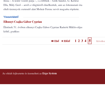
Ilona – A testőr vezető párja –, s a többiek – Góth Sándor, G. Kertész
Ella, Mály Gerő – arról a világhírről elmélkedtek, ami az ősbemutató óta
eltelt tizennyolc esztendő alatt Molnár Ferenc nevét magasba röpítette.
Visszatekintő
Elhunyt Csajka Gábor Cyprian
Életének 51. évében elhunyt Csajka Gábor Cyprian Radnóti Miklós-díjas
költő, grafikus
5
1
2
3
4
Első
Előző
Követke
Az oldalt fejlesztette és üzemelteti az
Ergo System