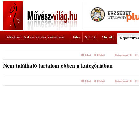
Művészeti Szakszervezetek Szövetsége
Film
Színház
Muzsika
Képzőművés
Első
Előző
Következő
Uto
Nem található tartalom ebben a kategóriában
Első
Előző
Következő
Uto