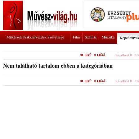
Művészeti Szakszervezetek Szövetsége
Film
Színház
Muzsika
Képzőművés
Első
Előző
Következő
Ut
Nem található tartalom ebben a kategóriában
Első
Előző
Következő
Ut