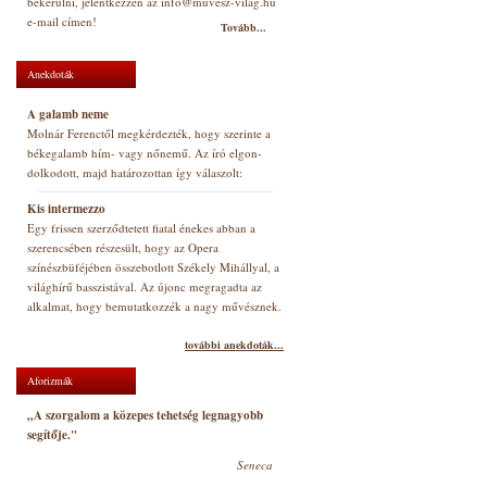
bekerülni, jelentkezzen az info@muvesz-vilag.hu
e-mail címen!
Tovább...
Anekdoták
A galamb neme
Molnár Ferenctől megkérdezték, hogy szerinte a
békegalamb hím- vagy nőnemű. Az író elgon-
dolkodott, majd határozottan így válaszolt:
Kis intermezzo
Egy frissen szerződtetett fiatal énekes abban a
szerencsében részesült, hogy az Opera
színészbüféjében összebotlott Székely Mihállyal, a
világhírű basszistával. Az újonc megragadta az
alkalmat, hogy bemutatkozzék a nagy művésznek.
további anekdoták...
Aforizmák
„A szorgalom a közepes tehetség legnagyobb
segítője."
Seneca