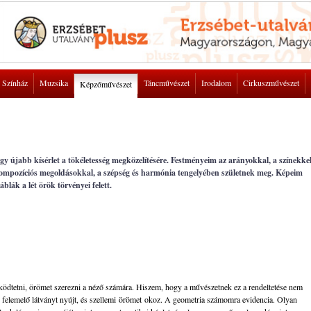
Színház
Muzsika
Táncművészet
Irodalom
Cirkuszművészet
Képzőművészet
y újabb kísérlet a tökéletesség megközelítésére. Festményeim az arányokkal, a színekkel
kompozíciós megoldásokkal, a szépség és harmónia tengelyében születnek meg. Képeim
áblák a lét örök törvényei felett.
tetni, örömet szerezni a néző számára. Hiszem, hogy a művészetnek ez a rendeltetése nem
 felemelő látványt nyújt, és szellemi örömet okoz. A geometria számomra evidencia. Olyan