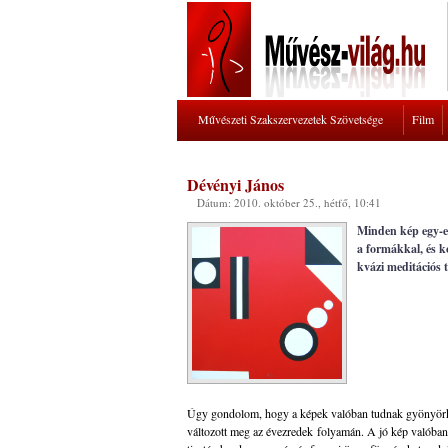
Művészeti Szakszervezetek Szövetsége
Film
Dévényi János
Dátum: 2010. október 25., hétfő, 10:41
Minden kép egy-eg
a formákkal, és 
kvázi meditációs t
Úgy gondolom, hogy a képek valóban tudnak gyönyörköd
változott meg az évezredek folyamán. A jó kép valóban