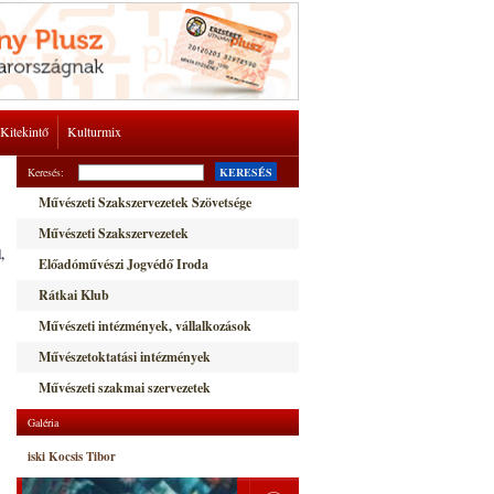
Kitekintő
Kulturmix
Keresés:
KERESÉS
Művészeti Szakszervezetek Szövetsége
Művészeti Szakszervezetek
,
Előadóművészi Jogvédő Iroda
Rátkai Klub
Művészeti intézmények, vállalkozások
Művészetoktatási intézmények
Művészeti szakmai szervezetek
Galéria
iski Kocsis Tibor