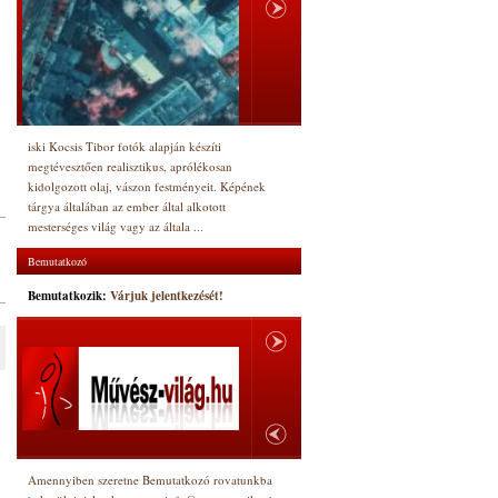
iski Kocsis Tibor fotók alapján készíti
megtévesztően realisztikus, aprólékosan
kidolgozott olaj, vászon festményeit. Képének
tárgya általában az ember által alkotott
mesterséges világ vagy az általa ...
Bemutatkozó
Bemutatkozik:
Várjuk jelentkezését!
Amennyiben szeretne Bemutatkozó rovatunkba