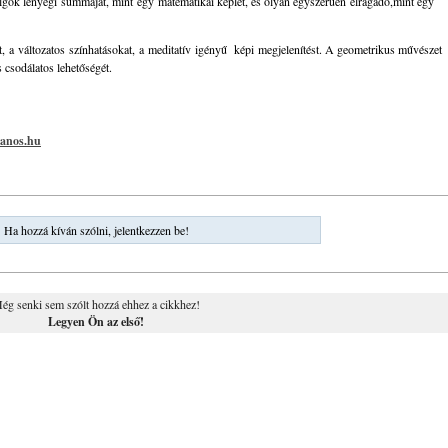
olgok lényegi summáját, mint egy matematikai képlet, és olyan egyszerűen elragadó,mint egy
t, a változatos színhatásokat, a meditatív igényű képi megjelenítést. A geometrikus művészet
csodálatos lehetőségét.
anos.hu
Ha hozzá kíván szólni, jelentkezzen be!
ég senki sem szólt hozzá ehhez a cikkhez!
Legyen Ön az első!