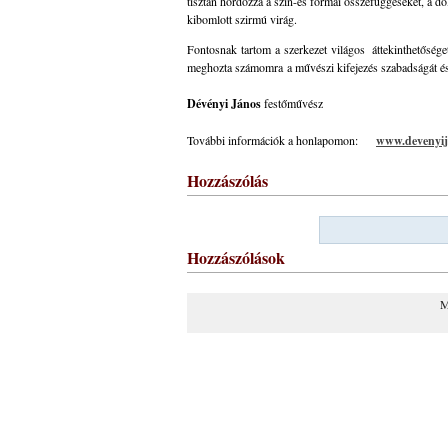
tisztán hordozza a szín-és formai összefüggéseket, a d
kibomlott szirmú virág.
Fontosnak tartom a szerkezet világos áttekinthetősége
meghozta számomra a művészi kifejezés szabadságát és 
Dévényi János
festőművész
További információk a honlapomon:
www.devenyij
Hozzászólás
Hozzászólások
M