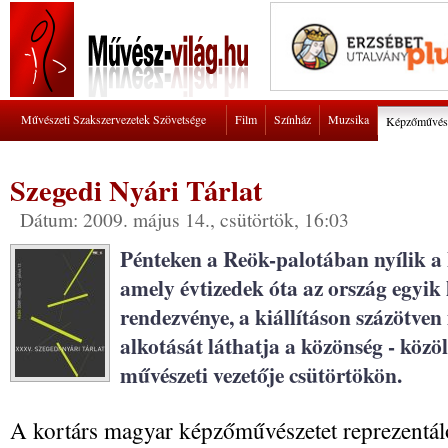
Művészeti Szakszervezetek Szövetsége
Film
Színház
Muzsika
Képzőművés
Szegedi Nyári Tárlat
Dátum: 2009. május 14., csütörtök, 16:03
Pénteken a Reök-palotában nyílik a
amely évtizedek óta az ország egyik
rendezvénye, a kiállításon százötve
alkotását láthatja a közönség - közö
művészeti vezetője csütörtökön.
A kortárs magyar képzőművészetet reprezentáló 