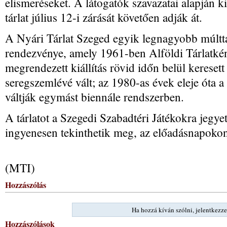
elismeréseket. A látogatók szavazatai alapján k
tárlat július 12-i zárását követően adják át.
A Nyári Tárlat Szeged egyik legnagyobb múltt
rendezvénye, amely 1961-ben Alföldi Tárlatkén
megrendezett kiállítás rövid időn belül keresett
seregszemlévé vált; az 1980-as évek eleje óta a t
váltják egymást biennále rendszerben.
A tárlatot a Szegedi Szabadtéri Játékokra jegy
ingyenesen tekinthetik meg, az előadásnapokon
(MTI)
Hozzászólás
Ha hozzá kíván szólni, jelentkezze
Hozzászólások