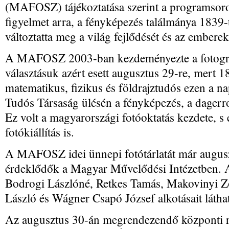
(MAFOSZ) tájékoztatása szerint a programsoroz
figyelmet arra, a fényképezés találmánya 1839-
változtatta meg a világ fejlődését és az emberek 
A MAFOSZ 2003-ban kezdeményezte a fotográ
választásuk azért esett augusztus 29-re, mert 
matematikus, fizikus és földrajztudós ezen a 
Tudós Társaság ülésén a fényképezés, a dagerro
Ez volt a magyarországi fotóoktatás kezdete, s 
fotókiállítás is.
A MAFOSZ idei ünnepi fotótárlatát már augusz
érdeklődők a Magyar Művelődési Intézetben. 
Bodrogi Lászlóné, Retkes Tamás, Makovinyi Z
László és Wágner Csapó József alkotásait látha
Az augusztus 30-án megrendezendő központi 