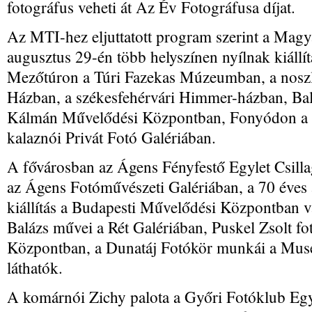
fotográfus veheti át Az Év Fotográfusa díjat.
Az MTI-hez eljuttatott program szerint a Magy
augusztus 29-én több helyszínen nyílnak kiállít
Mezőtúron a Túri Fazekas Múzeumban, a noszl
Házban, a székesfehérvári Himmer-házban, Ba
Kálmán Művelődési Központban, Fonyódon a 
kalaznói Privát Fotó Galériában.
A fővárosban az Ágens Fényfestő Egylet Csilla
az Ágens Fotóművészeti Galériában, a 70 éve
kiállítás a Budapesti Művelődési Központban vá
Balázs művei a Rét Galériában, Puskel Zsolt fo
Központban, a Dunatáj Fotókör munkái a Muse
láthatók.
A komárnói Zichy palota a Győri Fotóklub Egy