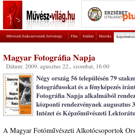
Művészeti Szakszervezetek Szövetsége
Film
Színház
Muzsika
Képzőművés
Magyar Fotográfia Napja
Dátum: 2009. agusztus 22., szombat, 16:00
Négy ország 56 településén 79 szak
fotográfusokat és a fényképezés irá
Fotográfia Napja alkalmából rende
központi rendezvénynek augusztus 
Intézet és Képzőművészeti Lektorátu
A Magyar Fotóművészeti Alkotócsoportok Ors