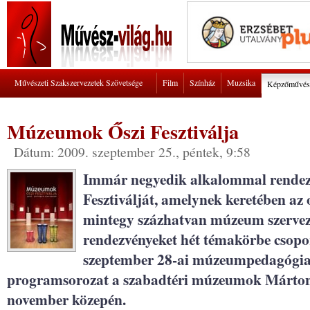
Művészeti Szakszervezetek Szövetsége
Film
Színház
Muzsika
Képzőművés
Múzeumok Őszi Fesztiválja
Dátum: 2009. szeptember 25., péntek, 9:58
Immár negyedik alkalommal rende
Fesztiválját, amelynek keretében az 
mintegy százhatvan múzeum szervez
rendezvényeket hét témakörbe csopor
szeptember 28-ai múzeumpedagógiai
programsorozat a szabadtéri múzeumok Márton-
november közepén.