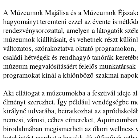
A Múzeumok Majálisa és a Múzeumok Éjszakája
hagyományt teremteni ezzel az évente ismétlőd
rendezvénysorozattal, amelyen a látogatók széles
múzeumok kiállításait, és vehetnek részt külön
változatos, szórakoztatva oktató programokon
családi hétvégék és rendhagyó tanórák keretében
múzeum megvalósításáért felelős munkatársak 
programokat kínál a különböző szakmai napo
Aki ellátogat a múzeumokba a fesztivál ideje al
élményt szerezhet. Így például vendégségbe me
királyné udvarába, beiratkozhat az apródiskoláb
nemesi, városi, céhes címereket, Aquincumban
birodalmában megismerheti az ókori wellness vi
betekintést nyerhet a barokk díszítőművészetbe