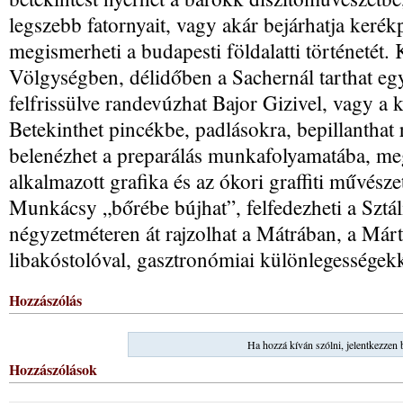
legszebb fatornyait, vagy akár bejárhatja kerékp
megismerheti a budapesti földalatti történetét
Völgységben, délidőben a Sachernál tarthat eg
felfrissülve randevúzhat Bajor Gizivel, vagy a k
Betekinthet pincékbe, padlásokra, bepillanthat
belenézhet a preparálás munkafolyamatába, me
alkalmazott grafika és az ókori graffiti művészet
Munkácsy „bőrébe bújhat”, felfedezheti a Sztáli
négyzetméteren át rajzolhat a Mátrában, a Már
libakóstolóval, gasztronómiai különlegességekk
Hozzászólás
Ha hozzá kíván szólni, jelentkezzen 
Hozzászólások