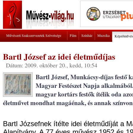
Művészeti Szakszervezetek Szövetsége
Film
Színház
Muzsika
Képzőművés
Bartl József az idei életműdíjas
Dátum: 2009. október 20., kedd, 10:54
Bartl József, Munkácsy-díjas festő k
Magyar Festészet Napja alkalmából.
magyar kortárs festők ítélik oda azo
életművet mondhat magáénak, és annak színvona
Bartl Józsefnek ítélte idei életműdíját a
Alapítvány. A 77 éves művész 1952 és 19