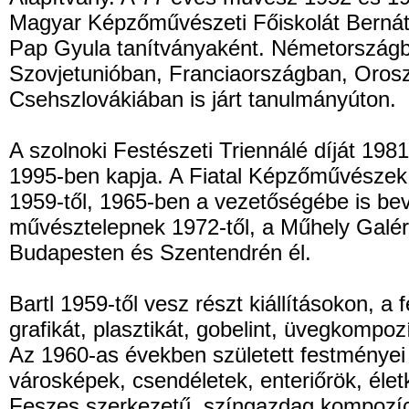
Magyar Képzőművészeti Főiskolát Bernát
Pap Gyula tanítványaként. Németországb
Szovjetunióban, Franciaországban, Oros
Csehszlovákiában is járt tanulmányúton.
A szolnoki Festészeti Triennálé díját 198
1995-ben kapja. A Fiatal Képzőművészek 
1959-től, 1965-ben a vezetőségébe is bev
művésztelepnek 1972-től, a Műhely Galéri
Budapesten és Szentendrén él.
Bartl 1959-től vesz részt kiállításokon, a
grafikát,
plasztikát, gobelint, üvegkompozí
Az 1960-as években született festményei lí
városképek, csendéletek, enteriőrök, élet
Feszes szerkezetű, színgazdag kompozíc