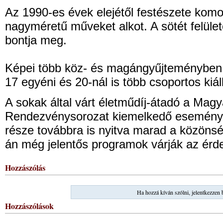
Az 1990-es évek elejétől festészete komor
nagyméretű műveket alkot. A sötét felül
bontja meg.
Képei több köz- és magángyűjteményben
17 egyéni és 20-nál is több csoportos kiáll
A sokak által várt életműdíj-átadó a Mag
Rendezvénysorozat kiemelkedő eseménye,
része továbbra is nyitva marad a közönség 
án még jelentős programok várják az érd
Hozzászólás
Ha hozzá kíván szólni, jelentkezzen 
Hozzászólások