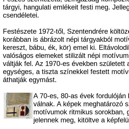
tárgyi, hangulati emlékeit festi meg. Jell
csendéletei.
Festészete 1972-től, Szentendrére költöz
korábban is ábrázolt népi tárgyakból motí
kereszt, bábu, ék, kör) emel ki. Eltávolodi
valóságos elemeket stilizált népi motívu
váltják fel. Az 1970-es években született
egységes, a tiszta színekkel festett motí
áthatják egymást.
A 70-es, 80-as évek fordulóján
válnak. A képek meghatározó sz
motívumok ritmikus sorokban, 
jelennek meg, kitöltve a képfelü