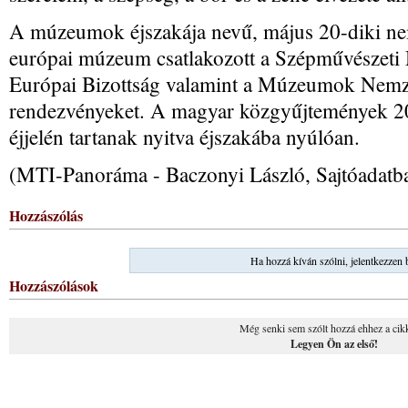
A múzeumok éjszakája nevű, május 20-diki n
európai múzeum csatlakozott a Szépművészeti
Európai Bizottság valamint a Múzeumok Nemzet
rendezvényeket. A magyar közgyűjtemények 20
éjjelén tartanak nyitva éjszakába nyúlóan.
(MTI-Panoráma - Baczonyi László, Sajtóadatb
Hozzászólás
Ha hozzá kíván szólni, jelentkezzen 
Hozzászólások
Még senki sem szólt hozzá ehhez a cik
Legyen Ön az első!