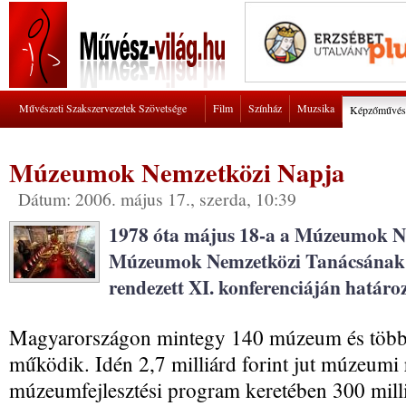
Művészeti Szakszervezetek Szövetsége
Film
Színház
Muzsika
Képzőművés
Múzeumok Nemzetközi Napja
Dátum: 2006. május 17., szerda, 10:39
1978 óta május 18-a a Múzeumok Ne
Múzeumok Nemzetközi Tanácsána
rendezett XI. konferenciáján határo
Magyarországon mintegy 140 múzeum és több m
működik. Idén 2,7 milliárd forint jut múzeumi 
múzeumfejlesztési program keretében 300 millió