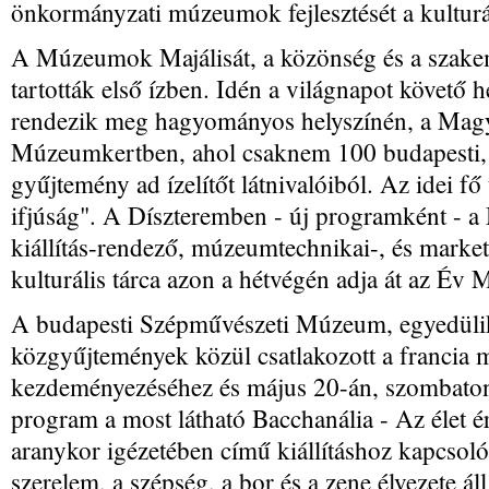
önkormányzati múzeumok fejlesztését a kulturál
A Múzeumok Majálisát, a közönség és a szake
tartották első ízben. Idén a világnapot követő
rendezik meg hagyományos helyszínén, a Ma
Múzeumkertben, ahol csaknem 100 budapesti, v
gyűjtemény ad ízelítőt látnivalóiból. Az idei 
ifjúság". A Díszteremben - új programként - a
kiállítás-rendező, múzeumtechnikai-, és marke
kulturális tárca azon a hétvégén adja át az Év 
A budapesti Szépművészeti Múzeum, egyedüli
közgyűjtemények közül csatlakozott a franci
kezdeményezéséhez és május 20-án, szombaton é
program a most látható Bacchanália - Az élet é
aranykor igézetében című kiállításhoz kapcsol
szerelem, a szépség, a bor és a zene élvezete áll