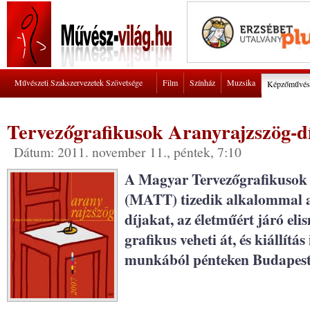
Művészeti Szakszervezetek Szövetsége
Film
Színház
Muzsika
Képzőművés
Tervezőgrafikusok Aranyrajzszög-díj
Dátum: 2011. november 11., péntek, 7:10
A Magyar Tervezőgrafikusok 
(MATT) tizedik alkalommal a
díjakat, az életműért járó el
grafikus veheti át, és kiállítás
munkából pénteken Budapest