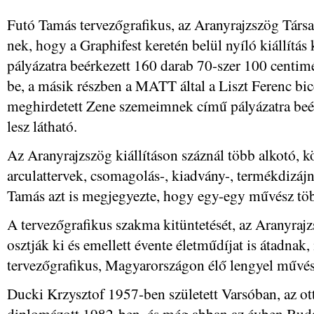
Futó Tamás tervezőgrafikus, az Aranyrajzszög Társ
nek, hogy a Graphifest keretén belül nyíló kiállítás 
pályázatra beérkezett 160 darab 70-szer 100 centim
be, a másik részben a MATT által a Liszt Ferenc b
meghirdetett Zene szemeimnek című pályázatra beé
lesz látható.
Az Aranyrajzszög kiállításon száznál több alkotó, 
arculattervek, csomagolás-, kiadvány-, termékdizáj
Tamás azt is megjegyezte, hogy egy-egy művész több 
A tervezőgrafikus szakma kitüntetését, az Aranyrajz
osztják ki és emellett évente életműdíjat is átadnak
tervezőgrafikus, Magyarországon élő lengyel művész 
Ducki Krzysztof 1957-ben született Varsóban, az o
diplomázott 1982-ben, és még abban az évben Buda