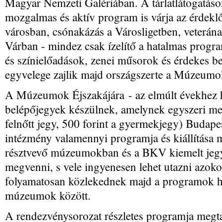
Magyar Nemzeti Galériában. A tárlatlátogatás
mozgalmas és aktív program is várja az érdek
városban, csónakázás a Városligetben, veterána
Várban - mindez csak ízelítő a hatalmas progra
és színielőadások, zenei műsorok és érdekes b
egyvelege zajlik majd országszerte a Múzeumo
A Múzeumok Éjszakájára - az elmúlt évekhez h
belépőjegyek készülnek, amelynek egyszeri meg
felnőtt jegy, 500 forint a gyermekjegy) Budape
intézmény valamennyi programja és kiállítása m
résztvevő múzeumokban és a BKV kiemelt jegy
megvenni, s vele ingyenesen lehet utazni azok
folyamatosan közlekednek majd a programok he
múzeumok között.
A rendezvénysorozat részletes programja megta