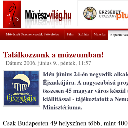
Művészeti Szakszervezetek Szövetsége
Film
Színház
Muzsika
Képzőművés
Találkozzunk a múzeumban!
Dátum: 2006. június 9., péntek, 11:57
Idén június 24-én negyedik alk
Éjszakájára. A nagyszabású pro
összesen 45 magyar város készül
kiállítással - tájékoztatott a Ne
Minisztériuma.
Csak Budapesten 49 helyszínen több, mint 400