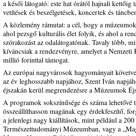
a késői látogató: este hat órától hajnali kettőig
vetítések és beszélgetések, koncertek és táncb
A közlemény rámutat: a cél, hogy a múzeumok 
ahol pezsgő kulturális élet folyik, és ahol a r
szórakozást az odalátogatónak. Tavaly több, mi
kíváncsiak a rendezvényre, amelyet a Nemzeti K
millió forinttal támogat.
Az európai nagyvárosok hagyományait követve
az év leghosszabb napjához, Szent Iván napjá
éjszakán kerül megrendezésre a Múzeumok Éjs
A programok sokszínűsége és száma lehetővé t
összeállíthasson magának egy érdekfeszítő, for
a jelenlegi nagy kiállítások, mint például a 20
Természettudományi Múzeumban, vagy a „Magy