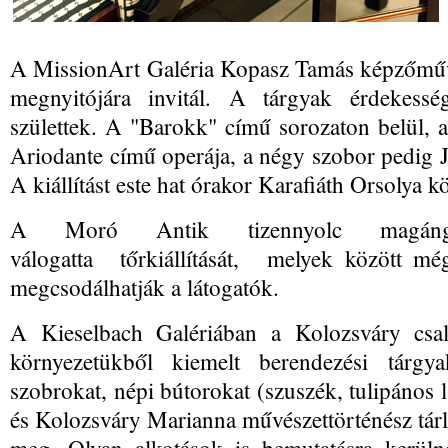
A MissionArt Galéria Kopasz Tamás képzőművé
megnyitójára invitál. A tárgyak érdekessé
születtek. A "Barokk" című sorozaton belül, 
Ariodante című operája, a négy szobor pedig J
A kiállítást este hat órakor Karafiáth Orsolya k
A Moró Antik tizennyolc magángyűj
válogatta tőrkiállítását, melyek között mé
megcsodálhatják a látogatók.
A Kieselbach Galériában a Kolozsváry csalá
környezetükből kiemelt berendezési tárg
szobrokat, népi bútorokat (szuszék, tulipános 
és Kolozsváry Marianna művészettörténész tárla