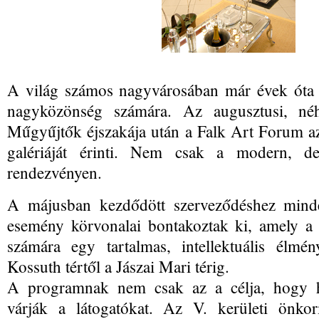
A világ számos nagyvárosában már évek óta 
nagyközönség számára. Az augusztusi, néhá
Műgyűjtők éjszakája után a Falk Art Forum az
galériáját érinti. Nem csak a modern, d
rendezvényen.
A májusban kezdődött szerveződéshez minde
esemény körvonalai bontakoztak ki, amely a
számára egy tartalmas, intellektuális élmé
Kossuth tértől a Jászai Mari térig.
A programnak nem csak az a célja, hogy hos
várják a látogatókat. Az V. kerületi önkor