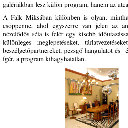
galériákban lesz külön program, hanem az utca 
A Falk Miksában különben is olyan, minth
csöppenne, ahol egyszerre van jelen az 
nézelődős séta is felér egy kisebb időutazás
különleges meglepetéseket, tárlatvezetéseket,
beszélgetőpartnereket, pezsgő hangulatot és é
ígér, a program kihagyhatatlan.