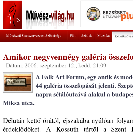
Művészeti Szakszervezetek Szövetsége
Film
Színház
Muzsika
Képzőművés
Amikor negyvennégy galéria összef
Dátum: 2006. szeptember 12., kedd, 21:09
A Falk Art Forum, egy antik és mode
44 galéria összefogását jelenti. Sze
napra sétálóutcává alakul a budapest
Miksa utca.
Délután kettő órától, éjszakába nyúlóan foly
érdeklődőket. A Kossuth tértől a Szent 