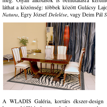
meg. Olyan alkotások is bemutatásra kerüln
láthat a közönség: többek között Gulácsy Laj
Natura
Delelése
S
, Egry József
, vagy Deim Pál
A WLADIS Galéria, kortárs ékszer-design g