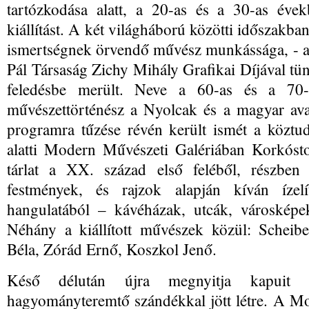
tartózkodása alatt, a 20-as és a 30-as évek
kiállítást. A két világháború közötti időszak
ismertségnek örvendő művész munkássága, - a
Pál Társaság Zichy Mihály Grafikai Díjával tün
feledésbe merült. Neve a 60-as és a 70-
művészettörténész a Nyolcak és a magyar av
programra tűzése révén került ismét a közt
alatti Modern Művészeti Galériában Korkóstol
tárlat a XX. század első feléből, részben 
festmények, és rajzok alapján kíván ízelí
hangulatából – kávéházak, utcák, városképe
Néhány a kiállított művészek közül: Schei
Béla, Zórád Ernő, Koszkol Jenő.
Késő délután újra megnyitja kapuit
hagyományteremtő szándékkal jött létre. A Mo