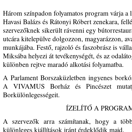
Három színpadon folyamatos program várja a l
Havasi Balázs és Rátonyi Róbert zenekara, fell
szervezőknek sikerült rávenni egy bútorrestau
utcára kitelepülve dolgozzon, magyarázzon, av
munkájába. Festő, rajzoló és faszobrász is váll
Miksába helyezi át tevékenységét, és az odaláto
különben rejtve maradó alkotási folyamatba.
A Parlament Borszaküzletben ingyenes borkóst
A VIVAMUS Borház és Pincészet mutatj
Borkülönlegességeit.
ÍZELÍTŐ A PROGRAM
A szervezők arra számítanak, hogy a több
különleges kiállítások iránt érdeklődik majd.