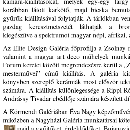
kamara-kiállításokat, melyek egy-egy tárg
korábban látott karkötő, majd bicska bemut
gyűrűk kiállításával folytatják. A tárlókban v
gazdag keresztmetszetét láthatják a bron
kiegészítve a spektrumot magyar népi, afrikai, á
Az Elite Design Galéria főprofilja a Zsolnay
valamint a magyar art deco műhelyek munkái
Forum keretei között megrendezésre kerül a „
mesterművei” című kiállítás. A galéria ki
könyvben szereplő kerámiák most először te
számára. A kiállítás különlegessége a Rippl Rón
Andrássy Tivadar ebédlője számára készített dí
A Körmendi Galériában Éva Nagy képzőművész 
miközben a Nagyházi Galéria munkatársai kötetl
majd a gyűjtőket, érdeklődőket.
Bujanovic