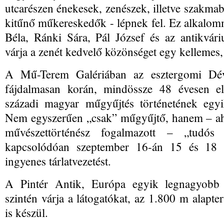
utcarészen énekesek, zenészek, illetve szakmab
kitűnő műkereskedők - lépnek fel. Ez alkalom
Béla, Ránki Sára, Pál József és az antikvá
várja a zenét kedvelő közönséget egy kellemes, 
A Mű-Terem Galériában az esztergomi Dév
fájdalmasan korán, mindössze 48 évesen 
századi magyar műgyűjtés történetének egyik
Nem egyszerűen „csak” műgyűjtő, hanem – a
művészettörténész fogalmazott – „tudós 
kapcsolódóan szeptember 16-án 15 és 18 ó
ingyenes tárlatvezetést.
A Pintér Antik, Európa egyik legnagyobb al
szintén várja a látogatókat, az 1.800 m alapter
is készül.