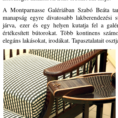
A Montparnasse Galériában Szabó Beáta tart
manapság egyre divatosabb lakberendezési st
járva, ezer és egy helyen kutatja fel a galér
értékesített bútorokat. Több kontinens szá
elegáns lakásokat, irodákat. Tapasztalatait osz