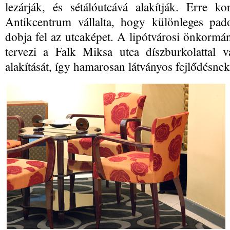
lezárják, és sétálóutcává alakítják. Erre 
Antikcentrum vállalta, hogy különleges pad
dobja fel az utcaképet. A lipótvárosi önkormá
tervezi a Falk Miksa utca díszburkolattal va
alakítását, így hamarosan látványos fejlődésnek