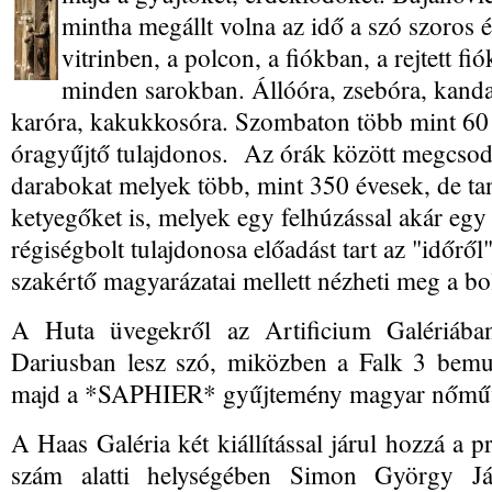
mintha megállt volna az idő a szó szoros 
vitrinben, a polcon, a fiókban, a rejtett f
minden sarokban. Állóóra, zsebóra, kandal
karóra, kakukkosóra. Szombaton több mint 60 ór
óragyűjtő tulajdonos. Az órák között megcsod
darabokat melyek több, mint 350 évesek, de t
ketyegőket is, melyek egy felhúzással akár egy
régiségbolt tulajdonosa előadást tart az "időről
szakértő magyarázatai mellett nézheti meg a bol
A Huta üvegekről az Artificium Galériában
Dariusban lesz szó, miközben a Falk 3 bemut
majd a *SAPHIER* gyűjtemény magyar nőművé
A Haas Galéria két kiállítással járul hozzá a
szám alatti helységében Simon György J