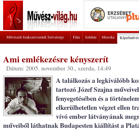
Művészeti Szakszervezetek Szövetsége
Film
Színház
Muzsika
Képzőművés
Ami emlékezésre kényszerít
Dátum: 2005. november 30., szerda, 14:49
A találkozás a legkiválóbb ko
tartozó Józef Szajna műveive
fenyegetésében és a történele
elkerülhetetlen végzet ellen t
vívó ember látványának megre
műveiből láthatnak Budapesten kiállítást a Pla