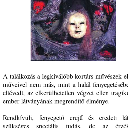
A találkozás a legkiválóbb kortárs művészek el
műveivel nem más, mint a halál fenyegetéséb
eltévedt, az elkerülhetetlen végzet ellen tragi
ember látványának megrendítő élménye.
Rendkívüli, fenyegető erejű és eredeti 
szükséges speciális tudás, de az érz