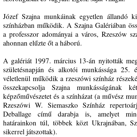
Józef Szajna munkáinak egyetlen állandó ki
színházban működik. A Szajna Galériában ös
a professzor adományai a város, Rzeszów szá
ahonnan elűzte őt a háború.
A galériát 1997. március 13-án nyitották meg
születésnapján és alkotói munkássága 25. 
véletlenül működik a rzeszówi színház részek
összekapcsolja Szajna munkásságának két
képzőművészetet és a színházat (a művész mu
Rzeszówi W. Siemaszko Színház repertoárj
Deballage című darabja is, amelyet min
határainkon túl, többek közt Ukrajnában, S
sikerrel játszottak).