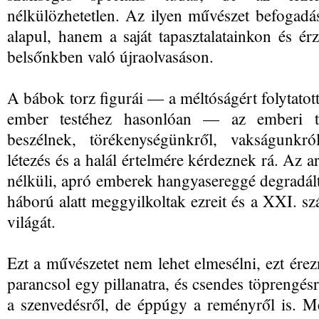
nélkülözhetetlen. Az ilyen művészet befogad
alapul, hanem a saját tapasztalatainkon és ér
belsőnkben való újraolvasáson.
A bábok torz figurái — a méltóságért folytatot
ember testéhez hasonlóan — az emberi te
beszélnek, törékenységünkről, vakságunk
létezés és a halál értelmére kérdeznek rá. Az ar
nélküli, apró emberek hangyasereggé degradált
háború alatt meggyilkoltak ezreit és a XXI. szá
világát.
Ezt a művészetet nem lehet elmesélni, ezt érez
parancsol egy pillanatra, és csendes töprengésre 
a szenvedésről, de éppúgy a reményről is. M