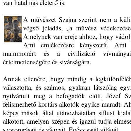
van hatalmas életerő is.
A művészet Szajna szerint nem a kül
végső jeladás, „a művész védekezése
Amelynek van ereje ahhoz, hogy vádoljo
Ami emlékezésre kényszerít. Ami 
mammonért és a civilizáció vívmányaié
értelmetlenségére és sivárságára.
Annak ellenére, hogy mindig a legkülönfélé
választotta, és számos, gyakran látszólag e
nyilvánult meg a befogadók előtt, Józef S
felismerhető kortárs alkotók egyike maradt. A
képes mások által utánozhatatlan stílust kialak
alkotott, amelyen szépen és igazul tudja elmesél
szorongásait és vágyait. Egész saját világát.