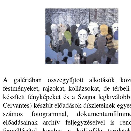
A galériában összegyűjtött alkotások köz
festményeket, rajzokat, kollázsokat, de térbel
készített fényképeket és a Szajna legkiválóbb
Cervantes) készült előadások díszleteinek egyes 
számos fotogrammal, dokumentumfilmm
előadásainak archív feljegyzéseivel is re
fennállásától kezdve a különféle területe