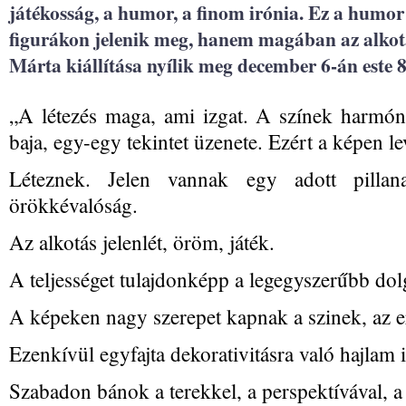
játékosság, a humor, a finom irónia. Ez a humor
figurákon jelenik meg, hanem magában az alkot
Márta kiállítása nyílik meg december 6-án este 
„A létezés maga, ami izgat. A színek harmóni
baja, egy-egy tekintet üzenete. Ezért a képen l
Léteznek. Jelen vannak egy adott pillan
örökkévalóság.
Az alkotás jelenlét, öröm, játék.
A teljességet tulajdonképp a legegyszerűbb dol
A képeken nagy szerepet kapnak a szinek, az erő
Ezenkívül egyfajta dekorativitásra való hajlam 
Szabadon bánok a terekkel, a perspektívával, a