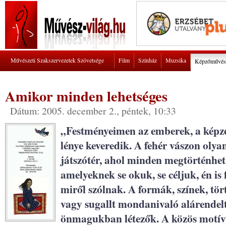
Művészeti Szakszervezetek Szövetsége
Film
Színház
Muzsika
Képzőművés
Amikor minden lehetséges
Dátum: 2005. december 2., péntek, 10:33
„Festményeimen az emberek, a képzel
lénye keveredik. A fehér vászon oly
játszótér, ahol minden megtörténhet
amelyeknek se okuk, se céljuk, én is
miről szólnak. A formák, színek, tö
vagy sugallt mondanivaló alárendel
önmagukban létezők. A közös motívu