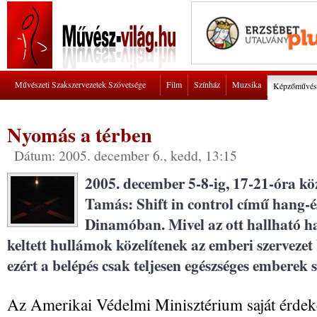
Művészeti Szakszervezetek Szövetsége
Film
Színház
Muzsika
Képzőművés
Nyomás a térben
Dátum: 2005. december 6., kedd, 13:15
2005. december 5-8-ig, 17-21-óra kö
Tamás: Shift in control című hang-és 
Dinamóban. Mivel az ott hallható 
keltett hullámok közelítenek az emberi szervezet 
ezért a belépés csak teljesen egészséges embere
Az Amerikai Védelmi Minisztérium saját érde