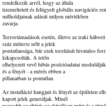
rendelkezik arról, hogy az általa
üzemeltetett és felügyelt globális navigációs r
műholdjainak adását milyen mértékben
zavarja.
Terrortámadások esetén, illetve az iraki háború 
száz méterre nőtt a jelek
pontatlansága, bár ezek torzítását hivatalos fo
kikapcsolták. A tetőn
elhelyezett vevő hibás pozícióadatai modulálják 
és a fényét - a mérés ebben a
pillanatban is pontatlan.
Az installáció hangjait és fényét az épületen el
kapott jelek generáljak. Minél
nagyobb az eltérés az aktuálisan mért és a tényl