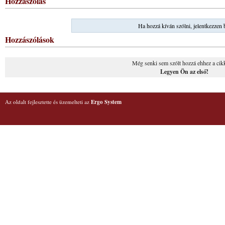
Hozzászólás
Ha hozzá kíván szólni, jelentkezzen 
Hozzászólások
Még senki sem szólt hozzá ehhez a cik
Legyen Ön az első!
Az oldalt fejlesztette és üzemelteti az
Ergo System