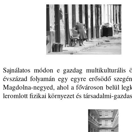
Sajnálatos módon e gazdag multikulturális ö
évszázad folyamán egy egyre erősödő szegénys
Magdolna-negyed, ahol a fővároson belül legk
leromlott fizikai környezet és társadalmi-gazda