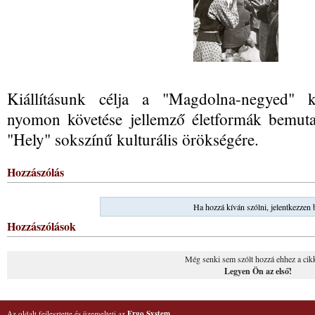
Kiállításunk célja a "Magdolna-negyed" ke
nyomon követése jellemző életformák bemutatá
"Hely" sokszínű kulturális örökségére.
Hozzászólás
Ha hozzá kíván szólni, jelentkezzen 
Hozzászólások
Még senki sem szólt hozzá ehhez a cik
Legyen Ön az első!
Az oldalt fejlesztette és üzemelteti az
Ergo System