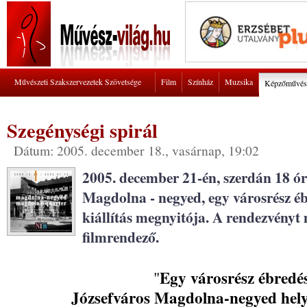
Művészeti Szakszervezetek Szövetsége
Film
Színház
Muzsika
Képzőművés
Szegénységi spirál
Dátum: 2005. december 18., vasárnap, 19:02
2005. december 21-én, szerdán 18 ór
Magdolna - negyed, egy városrész éb
kiállítás megnyitója. A rendezvény
filmrendező.
Egy városrész ébredé
"
Józsefváros Magdolna-negyed helytört