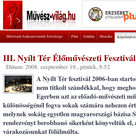
Művészeti Szakszervezetek Szövetsége
Film
Színház
Muzsika
Képzőművés
III. Nyílt Tér Élőművészeti Fesztivál
Dátum: 2008. szeptember 19., péntek, 8:52
A Nyílt Tér fesztivál 2006-ban start
nem titkolt szándékkal, hogy meghon
Egerben azt az előadó-művészeti mű
különösségénél fogva sokak számára nehezen érthe
melynek sokáig egyetlen magyarországi bázisa Sz
rendezvényt berobbanó sikerként könyveltük el,
várakozásunkat fölülmúlta.