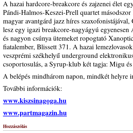
A hazai hardcore-breakcore és zajzenei élet egy
Pándi-Halmos-Keszei-Prell quartet másodszor lá
magyar avantgárd jazz híres szaxofonistájával, G
lesz egy igazi breakcore-nagyágyú egyenesen
és nagyon csúnya ütemeket ropogtató Xanoptic
fiatalember, Blissett 371. A hazai lemezlovasok
veszprémi székhelyű underground elektronikus 
csoportosulás, a Syrup-klub két tagja: Migu és
A belépés mindhárom napon, mindkét helyre i
További információk:
www.kiszsinagoga.hu
www.partmagazin.hu
Hozzászólás