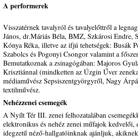
A performerek
Visszatérnek tavalyról és tavalyelőttről a legn
János, dr.Máriás Béla, BMZ, Szkárosi Endre, S
Kónya Réka, illetve az ifjú tehetségek: Busák 
Szabolcs és Pogonyi Csongor valamint a főszer
Bemutatkoznak a zsinagógában: Majoros Gyul
Krisztiánnal (mindketten az Úzgin Űver zenekar 
médiaművész Sepsiszentgyörgyről, Nagy Árpád
textilművész.
Nehézzenei csemegék
A Nyílt Tér III. zenei felhozatalában csemegék
elektronikus és nehéz zenei műfajok kedvelői
idegzetű néző-hallgatóinknak ajánljuk, akikne