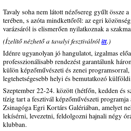
Tavaly soha nem látott nézősereg gyűlt össze a
terében, s azóta mindkettőről: az egri közönség 
varázsáról is elismerően nyilatkoznak a szakma
(Ízelítő nézhető a tavalyi fesztiválról
itt
.)
Idénre ugyanolyan jó hangulatot, izgalmas elő
professzionálisabb rendezést garantálunk három
külön képzőművészeti és zenei programsorral,
legtehetségesebb helyi és bemutatkozó külföldi
Szeptember 22-24. között (hétfőn, kedden és s
tízig tart a fesztivál képzőművészeti programja
Zsinagóga Egri Kortárs Galériában, amelyet ne
lekísérni, levezetni, feldolgozni hajnali négy ó
klubban.