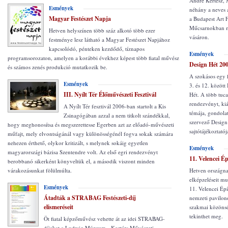
André Kertész,
Esmények
néhány a neves 
Magyar Festészet Napja
a Budapest Art 
Műcsarnokban meg
Hetven helyszínen több száz alkotó több ezer
vásáron.
festménye lesz látható a Magyar Festészet Napjához
kapcsolódó, pénteken kezdődő, tíznapos
Esmények
programsorozaton, amelyen a korábbi évekhez képest több fiatal művész
Design Hét 200
és számos zenés produkció mutatkozik be.
A szokásos egy h
Esmények
3. és 12. közöt
III. Nyílt Tér Élőművészeti Fesztivál
Hét. A több tuc
rendezvényt, kiá
A Nyílt Tér fesztivál 2006-ban startolt a Kis
témája, gondola
Zsinagógában azzal a nem titkolt szándékkal,
szervező Design
hogy meghonosítsa és megszerettesse Egerben azt az előadó-művészeti
sajtótájékoztatój
műfajt, mely elvontságánál vagy különösségénél fogva sokak számára
nehezen érthető, olykor kritizált, s melynek sokáig egyetlen
Esmények
magyarországi bázisa Szentendre volt. Az első egri rendezvényt
11. Velencei Ép
berobbanó sikerként könyveltük el, a második viszont minden
várakozásunkat fölülmúlta.
Hetven országnak
elképzeléseit mu
Esmények
11. Velencei Épí
Átadták a STRABAG Festészeti-díj
nemzeti pavilono
elismeréseit
szakmai közönsé
tekinthet meg.
Öt fiatal képzőművész vehette át az idei STRABAG-
díjakat a Ludwig Múzeum - Kortárs Művészeti