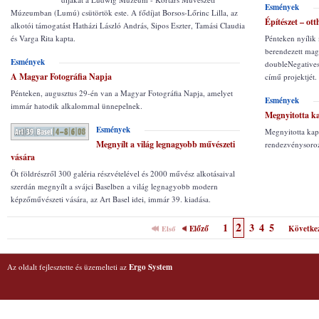
Esmények
Múzeumban (Lumú) csütörtök este. A fődíjat Borsos-Lőrinc Lilla, az
Építészet – ot
alkotói támogatást Hatházi László András, Sipos Eszter, Tamási Claudia
és Varga Rita kapta.
Pénteken nyílik
berendezett mag
Esmények
doubleNegatives 
A Magyar Fotográfia Napja
című projektjét.
Pénteken, augusztus 29-én van a Magyar Fotográfia Napja, amelyet
Esmények
immár hatodik alkalommal ünnepelnek.
Megnyitotta ka
Esmények
Megnyitotta kap
Megnyílt a világ legnagyobb művészeti
rendezvénysoroz
vására
Öt földrészről 300 galéria részvételével és 2000 művész alkotásaival
szerdán megnyílt a svájci Baselben a világ legnagyobb modern
képzőművészeti vására, az Art Basel idei, immár 39. kiadása.
2
1
3
4
5
Előző
Követke
Első
Az oldalt fejlesztette és üzemelteti az
Ergo System