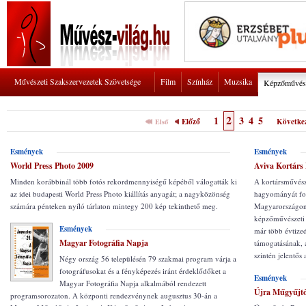
Művészeti Szakszervezetek Szövetsége
Film
Színház
Muzsika
Képzőművés
2
1
3
4
5
Előző
Követke
Első
Esmények
Esmények
World Press Photo 2009
Aviva Kortárs 
Minden korábbinál több fotós rekordmennyiségű képéből válogatták ki
A kortársművész
az idei budapesti World Press Photo kiállítás anyagát; a nagyközönség
hagyományát foly
számára pénteken nyíló tárlaton mintegy 200 kép tekinthető meg.
Magyarországon 
képzőművészeti 
Esmények
már több évtized
Magyar Fotográfia Napja
támogatásának, 
szintén jelentős
Négy ország 56 településén 79 szakmai program várja a
fotográfusokat és a fényképezés iránt érdeklődőket a
Esmények
Magyar Fotográfia Napja alkalmából rendezett
Újra Műgyűjtő
programsorozaton. A központi rendezvénynek augusztus 30-án a