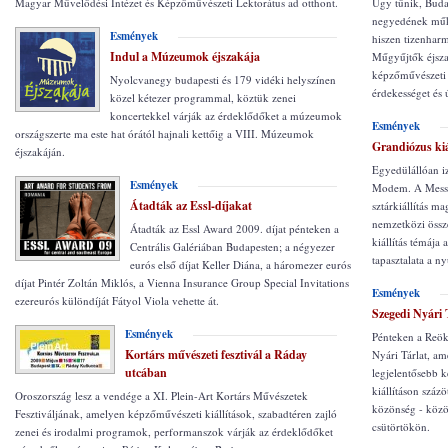
Magyar Művelődési Intézet és Képzőművészeti Lektorátus ad otthont.
Úgy tűnik, Budap
negyedének műk
Esmények
hiszen tizenhar
Indul a Múzeumok éjszakája
Műgyűjtők éjszak
képzőművészeti
Nyolcvanegy budapesti és 179 vidéki helyszínen
érdekességet és
közel kétezer programmal, köztük zenei
koncertekkel várják az érdeklődőket a múzeumok
Esmények
országszerte ma este hat órától hajnali kettőig a VIII. Múzeumok
Grandiózus kiá
éjszakáján.
Egyedülállóan iz
Esmények
Modem. A Messi
Átadták az Essl-díjakat
sztárkiállítás m
nemzetközi össz
Átadták az Essl Award 2009. díjat pénteken a
kiállítás témája
Centrális Galériában Budapesten; a négyezer
tapasztalata a n
eurós első díjat Keller Diána, a háromezer eurós
díjat Pintér Zoltán Miklós, a Vienna Insurance Group Special Invitations
Esmények
ezereurós különdíját Fátyol Viola vehette át.
Szegedi Nyári 
Esmények
Pénteken a Reök
Kortárs művészeti fesztivál a Ráday
Nyári Tárlat, am
utcában
legjelentősebb 
kiállításon száz
Oroszország lesz a vendége a XI. Plein-Art Kortárs Művészetek
közönség - közö
Fesztiváljának, amelyen képzőművészeti kiállítások, szabadtéren zajló
csütörtökön.
zenei és irodalmi programok, performanszok várják az érdeklődőket