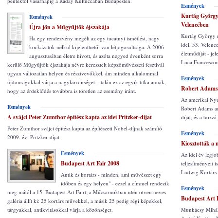
péntektől vasárnapig a Ráday Kultuccában Budapesten.
Esmények
Kurtág György
Esmények
Velencében
Újra jön a Műgyűjtők éjszakája
Kurtág György m
Ha egy rendezvény megéli az egy tucatnyi ismétlést, nagy
idei, 53. Velenc
kockázatok nélkül kijelenthető: van létjogosultsága. A 2006
életműdíját - jel
augusztusában életre hívott, és azóta negyed évenként sorra
Luca Francescon
kerülő Műgyűjtők éjszakája névre keresztelt képzőművészeti fesztivál
ugyan változatlan helyen és résztvevőkkel, ám minden alkalommal
Esmények
újdonságokkal várja a nagyközönséget – talán ez az egyik titka annak,
Robert Adams a
hogy az érdeklődés továbbra is töretlen az esemény iránt.
Az amerikai Nyug
Esmények
Robert Adams am
A svájci Peter Zumthor építész kapta az idei Pritzker-díjat
díjat, és a hozzá
Peter Zumthor svájci építész kapta az építészeti Nobel-díjnak számító
Esmények
2009. évi Pritzker-díjat.
Kiosztották a
Esmények
Az idei év legjo
Budapest Art Fair 2008
teljesítményeit 
Ludwig Kortárs
Antik és kortárs - minden, ami művészet egy
időben és egy helyen" - ezzel a címmel rendezik
Esmények
meg mától a 15. Budapest Art Fairt; a Műcsarnokban idén ötven neves
Budapest Art 
galéria állít ki: 25 kortárs művekkel, a másik 25 pedig régi képekkel,
tárgyakkal, antikvitásokkal várja a közönséget.
Munkácsy Mihál