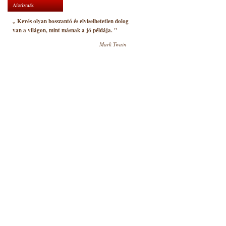
Aforizmák
„ Kevés olyan bosszantó és elviselhetetlen dolog
van a világon, mint másnak a jó példája. "
Mark Twain