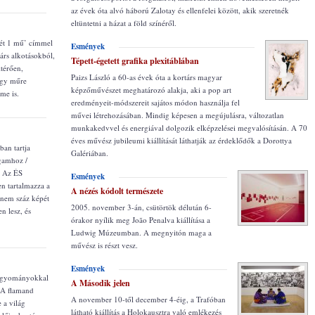
az évek óta alvó háború Zalotay és ellenfelei között, akik szeretnék
eltüntetni a házat a föld színéről.
ét 1 mű’ címmel
Esmények
társ alkotásokból,
Tépett-égetett grafika plexitáblában
ltérően,
Paizs László a 60-as évek óta a kortárs magyar
egy műre
képzőművészet meghatározó alakja, aki a pop art
me is.
eredményeit-módszereit sajátos módon használja fel
művei létrehozásában. Mindig képesen a megújulásra, változatlan
munkakedvvel és energiával dolgozik elképzelései megvalósításán. A 70
éves művész jubileumi kiállítását láthatják az érdeklődők a Dorottya
an tartja
Galériában.
gamhoz /
. Az ÉS
Esmények
n tartalmazza a
A nézés kódolt természete
knem száz képét
2005. november 3-án, csütörtök délután 6-
n lesz, és
órakor nyílik meg João Penalva kiállítása a
Ludwig Múzeumban. A megnyitón maga a
művész is részt vesz.
Esmények
 hagyományokkal
A Második jelen
. A flamand
A november 10-től december 4-éig, a Trafóban
 a világ
látható kiállítás a Holokausztra való emlékezés