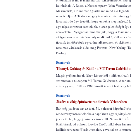
élvonalába és ma is meghatározó, kikerülhetetlen szerep
kultúrának. A Rosas, a Needcompany, Wim Vandekeybu
Maximalist!, a Blindman Quartet ma mind élő legenda, r
nem is teljes. A Trafó a megnyitása óta szinte mindegy
látta már, de úgy éreztük, hogy ennek a meghatározó k
egy teljes sorozatot szentelünk, hiszen jelentőségét így
érzékeltetni. Nyugodtan mondhatjuk, hogy a Flamand
világsztárok sorozata lesz, olyan alkotóké, akikre a vilá
fiatalok és idősebbek egyaránt lelkesednek, és akiknek a
hatalmas várakozás előzi meg Párizstól New Yorkig, To
Paolóig.
Esmények
Tihanyi, Gulácsy és Kádár a Mű-Terem Galériába
Magángyűjtemények féltett kincseiből nyílik exkluzív ki
szombaton a budapesti Mű-Terem Galériában. A tárlato
száznegyven, 1920 és 1980 között készült festmény lát
Esmények
Jövőre a világ építészete randevúzik Velencében
Bár még javában tart az idei, 51. velencei képzőművésze
rendezvénysorozat elnöke a napokban egy sajtótájékoz
jelentette be, hogy jövőre a város a 10. Nemzetközi Épí
Kiállításnak ad otthont. Davide Croff, miközben ismerte
kiállítás tervezett fő irányvonalait, egyúttal be is mutat