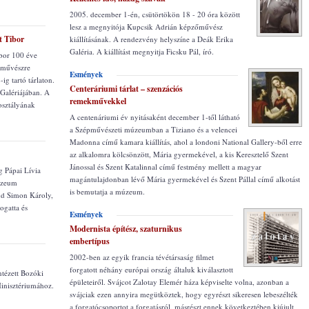
2005. december 1-én, csütörtökön 18 - 20 óra között
lesz a megnyitója Kupcsik Adrián képzőművész
t Tibor
kiállításának. A rendezvény helyszíne a Deák Erika
Galéria. A kiállítást megnyitja Ficsku Pál, író.
ibor 100 éve
szművészre
Esmények
g tartó tárlaton.
Centeráriumi tárlat – szenzációs
Galériájában. A
remekművekkel
osztályának
A centenáriumi év nyitásaként december 1-től látható
a Szépművészeti múzeumban a Tiziano és a velencei
Madonna című kamara kiállítás, ahol a londoni National Gallery-ből erre
az alkalomra kölcsönzött, Mária gyermekével, a kis Keresztelő Szent
Jánossal és Szent Katalinnal című festmény mellett a magyar
g Pápai Lívia
magántulajdonban lévő Mária gyermekével és Szent Pállal című alkotást
Múzeum
is bemutatja a múzeum.
d Simon Károly,
ogatta és
Esmények
Modernista építész, szaturnikus
embertípus
2002-ben az egyik francia tévétársaság filmet
forgatott néhány európai ország általuk kiválasztott
ntézett Bozóki
épületeiről. Svájcot Zalotay Elemér háza képviselte volna, azonban a
Minisztériumához.
svájciak ezen annyira megütköztek, hogy egyrészt sikeresen lebeszélték
a forgatócsoportot a forgatásról, másrészt ennek következtében kiújult