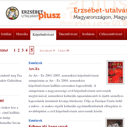
Színház
Muzsika
Táncművészet
Irodalom
Cirkuszművészet
Képzőművészet
5
1
2
3
4
Előző
Következő
Utolsó
Esmények
Art–Ex
kinthető meg Faa
Az Art – Ex 2001-2005. nemzetközi képzőművészeti
saskör Galériában.
szimpózium az Art – Ex 2004. nemzetközi
képzőművészeti kiállítás sorozathoz kapcsolódik. A
szimpózium a magyarországi civil képzőművészeti szervezetek
meghívásával, nemzetközi kulturális tapasztalatcserét és újabb személyes
005
kapcsolatok teremtését kívánja létrehozni. Célja az Európai Unión belül
a mikro-, és makro-régiók kulturális együttműködésének elősegítése és
 órakor lesz a
továbbépítése a civil képzőművészeti szervezetek között.
 című kiállítás
t átadja
Esmények
Schneller István
Kellemes idő, hazug szavak