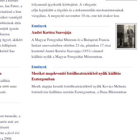
lői a kortárs
folyamatát igyekszik körbejárni. A válogatás
s, Jan Fabre, a
célja leginkább a rögzítés és a dokumentálás mechanizmusainak
áadásul a lista
vizsgálata. A megnyitó november 10-én, este hét órakor lesz.
iküket vendégül
ultúrának idén
Esmények
 tudjuk igazán
André Kertész Szavojája
 Szezon
g figyel, akikért
A Magyar Fotográfiai Múzeum és a Budapesti Francia
 fellépéseit
Intézet szervezésében október 21-én, pénteken 17-órai
kiótól Sao
kezdettel André Kertész Szavojája (1931) címmel
kiállítás nyílik a Magyar Fotográfiai Múzeumban.
Esmények
n
Meséket megelevenítő fotóillusztrációkból nyílik kiállítás
Esztergomban
állítás
n több mint
Mesék alapján készült fotóillusztrációkból nyílik Kovács Melinda
ható.
fotóművész kiállítása szerdán Esztergomban, a Duna Múzeumban
ti biennále, a
tatón már azt
tészeti
tte a jövő évi
ta a 2006