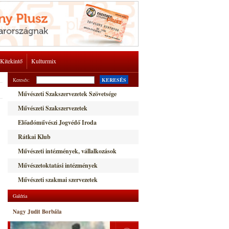
Kitekintő
Kulturmix
Keresés:
KERESÉS
Művészeti Szakszervezetek Szövetsége
Művészeti Szakszervezetek
Előadóművészi Jogvédő Iroda
Rátkai Klub
Művészeti intézmények, vállalkozások
Művészetoktatási intézmények
Művészeti szakmai szervezetek
Galéria
Nagy Judit Borbála