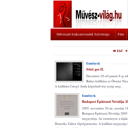
Művészeti Szakszervezetek Szövetsége
Film
Első
Esmények
Sötét geo II.
December 20-tól január 8-ig te
Balázs kiállítása az Óbudai Tár
A kiállítást Csörgő Attila képzőművész nyitja meg.
Esmények
Budapest Építészeti Nívódíja 2
2005. november 30-án, szerdán 18
Budapest Építészeti Nívódíja 2005 -
megnyitója. Az eseményen a díjaka
Demszky Gábor főpolgármester. A kiállítást megnyitja 