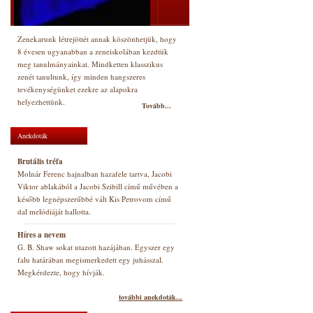
Zenekarunk létrejöttét annak köszönhetjük, hogy
8 évesen ugyanabban a zeneiskolában kezdtük
meg tanulmányainkat. Mindketten klasszikus
zenét tanultunk, így minden hangszeres
tevékenységünket ezekre az alapokra
helyezhettünk.
Tovább...
Anekdoták
Brutális tréfa
Molnár Ferenc hajnalban hazafele tartva, Jacobi
Viktor ablakából a Jacobi Szibill című művében a
később legnépszerűbbé vált Kis Petrovom című
dal melódiáját hallotta.
Híres a nevem
G. B. Shaw sokat utazott hazájában. Egyszer egy
falu határában megismerkedett egy juhásszal.
Megkérdezte, hogy hívják.
további anekdoták...