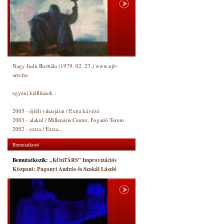
Nagy Judit Borbála (1979. 02. 27.) www.njb-
arts.hu
egyéni kiállítások :
2005 - éjféli viharjárat / Extra kávézó
2003 - alakul / Millenáris Center, Fogadó Terem
2002 - extra / Extra...
Bemutatkozó
Bemutatkozik:
„KOnTÁRS” Improvizációs
Központ: Pagonyi András és Szakál László