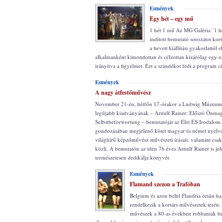
Esmények
Egy hét – egy mű
1 hét 1 mű Az MG Galéria ’1 h
indított bemutató sorozatot kor
a bevett kiállítási gyakorlattól e
alkalmanként kimondottan és célzottan kizárólag egy-
irányítva a figyelmet. Ezt a szándékot fedi a program cí
Esmények
A nagy átfestőművész
November 21-én, hétfőn 17-órakor a Ludwig Múzeumb
legújabb kiadványának – Arnulf Rainer: Előszó Önma
Selbstbeforwortung – bemutatóját az Élet ÉS Irodalom
gondozásában megjelenő kötet magyar és német nyelve
világhírű képzőművész művészeti írásait, valamint csa
közli. A bemutatón az idén 76 éves Arnulf Rainer is jele
természetesen dedikálja könyvét.
Esmények
Flamand szezon a Trafóban
Belgium és azon belül Flandria óriási
rendelkezik a kortárs művészetek terén
művészek a 80-as években robbantak be