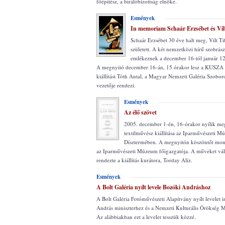
főépítész, a bírálóbizottság elnöke.
Esmények
In memoriam Schaár Erzsébet és Vil
Schaár Erzsébet 30 éve halt meg, Vilt T
született. A két nemzetközi hírű szobrá
emlékeznek a december 16-tól január 12-i
A megnyitó december 16-án, 15 órakor lesz a KUSZA 
kiállítást Tóth Antal, a Magyar Nemzeti Galéria Szobor
vezetője rendezi.
Esmények
Az élő szövet
2005. december 1-én, 16-órakor nyílik me
textilművész kiállítása az Iparművészeti 
Dísztermében. A megnyitón köszöntőt mon
az Iparművészeti Múzeum főigazgatója. A műveket vál
rendezte a kiállítás kurátora, Torday Alíz.
Esmények
A Bolt Galéria nyílt levele Bozóki Andráshoz
A Bolt Galéria Fotóművészeti Alapítvány nyílt levelet i
András miniszterhez és a Nemzeti Kulturális Örökség 
Az alábbiakban ezt a levelet tesszük közzé.