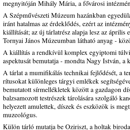
megnyitóján Mihály Mária, a fővárosi intézmén
A Szépművészeti Múzeum hazánkban egyedülá
iránt hatalmas az érdeklődés, ezért az intézmén
kiállítását; az új tárlatrész alapja lesz az ápril
Tornyai János Múzeumban látható anyag - közö
A kiállítás a rendkívül komplex egyiptomi túlv
aspektusát bemutatja - mondta Nagy István, a ki
A tárlat a mumifikálás technikai fejlődését, a t
rítusokat különleges tárgyi emlékek segítségével
bemutatott sírmellékletek között a gazdagon dís
balzsamozott testrészek tárolására szolgáló kan
helyezett amulettek, díszek és eszközök is megta
muzeológus.
Külön tárló mutatja be Oziriszt, a holtak biro