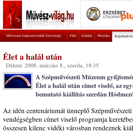
Művészeti Szakszervezetek Szövetsége
Film
Színház
Muzsika
Képzőművés
Élet a halál után
Dátum: 2006. március 8., szerda, 18:35
A Szépművészeti Múzeum gyűjtemén
Élet a halál után címet viselő, az eg
bemutató kiállítás szerdán Hódmező
Az idén centenáriumát ünneplő Szépművész
vendégségben címet viselő programja keretébe
összesen kilenc vidéki városban rendeznek kiáll