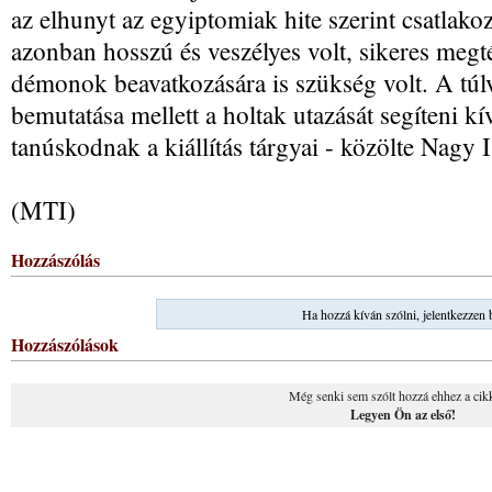
az elhunyt az egyiptomiak hite szerint csatlako
azonban hosszú és veszélyes volt, sikeres megté
démonok beavatkozására is szükség volt. A túlv
bemutatása mellett a holtak utazását segíteni kív
tanúskodnak a kiállítás tárgyai - közölte Nagy I
(MTI)
Hozzászólás
Ha hozzá kíván szólni, jelentkezzen 
Hozzászólások
Még senki sem szólt hozzá ehhez a cik
Legyen Ön az első!