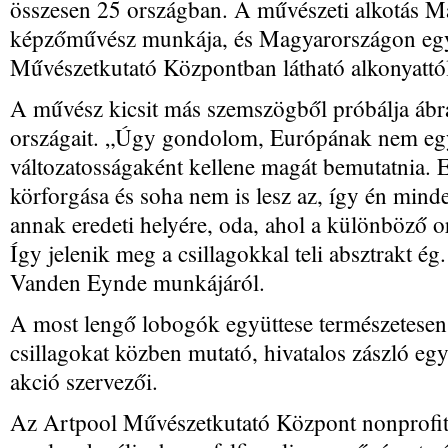
összesen 25 országban. A művészeti alkotás 
képzőművész munkája, és Magyarországon egy
Művészetkutató Központban látható alkonyattól
A művész kicsit más szemszögből próbálja ábr
országait. „Úgy gondolom, Európának nem eg
változatosságaként kellene magát bemutatnia.
körforgása és soha nem is lesz az, így én minde
annak eredeti helyére, oda, ahol a különböző o
Így jelenik meg a csillagokkal teli absztrakt ég
Vanden Eynde munkájáról.
A most lengő lobogók együttese természetesen 
csillagokat közben mutató, hivatalos zászló eg
akció szervezői.
Az Artpool Művészetkutató Központ nonprofit