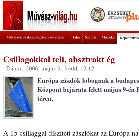
Művészeti Szakszervezetek Szövetsége
Film
Színház
Muzsika
Képzőművés
Csillagokkal teli, absztrakt ég
Dátum: 2006. május 9., kedd, 12:12
Európa zászlók lobognak a budapes
Központ bejárata felett május 9-én 
téren.
A 15 csillaggal díszített zászlókat az Európa nap