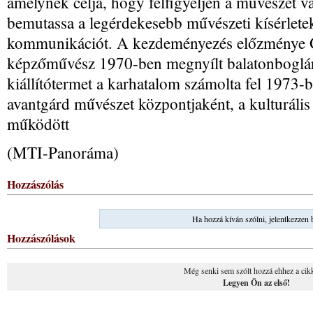
amelynek célja, hogy felfigyeljen a művészet v
bemutassa a legérdekesebb művészeti kísérletek
kommunikációt. A kezdeményezés előzménye 
képzőművész 1970-ben megnyílt balatonboglá
kiállítótermet a karhatalom számolta fel 1973-ba
avantgárd művészet központjaként, a kulturális
működött
(MTI-Panoráma)
Hozzászólás
Ha hozzá kíván szólni, jelentkezzen 
Hozzászólások
Még senki sem szólt hozzá ehhez a cik
Legyen Ön az első!