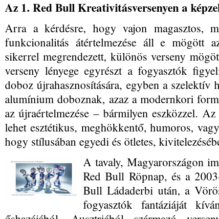
Az 1. Red Bull Kreativitásversenyen a képze
Arra a kérdésre, hogy vajon magasztos, mű
funkcionalitás átértelmezése áll e mögött
sikerrel megrendezett, különös verseny mögöt
verseny lényege egyrészt a fogyasztók figye
doboz újrahasznosítására, egyben a szelektív h
alumínium doboznak, azaz a modernkori form
az újraértelmezése – bármilyen eszközzel. Az
lehet esztétikus, meghökkentő, humoros, vagy
hogy stílusában egyedi és ötletes, kivitelezésé
A tavaly, Magyarországon i
Red Bull Röpnap, és a 2003-
Bull Ládaderbi után, a Vörö
fogyasztók fantáziáját kív
őshazájából, Ausztriából származó verseny