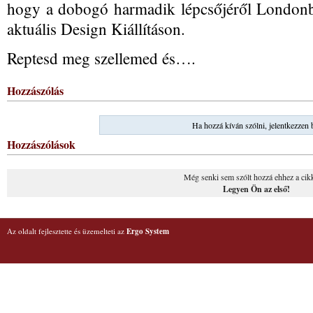
hogy a dobogó harmadik lépcsőjéről Londonb
aktuális Design Kiállításon.
Reptesd meg szellemed és….
Hozzászólás
Ha hozzá kíván szólni, jelentkezzen 
Hozzászólások
Még senki sem szólt hozzá ehhez a cik
Legyen Ön az első!
Az oldalt fejlesztette és üzemelteti az
Ergo System