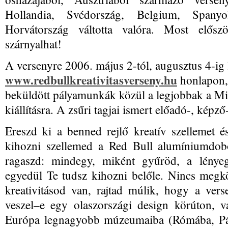
Hollandia, Svédország, Belgium, Spanyo
Horvátország váltotta valóra. Most elősz
szárnyalhat!
A versenyre 2006. május 2-tól, augusztus 4-ig l
www.redbullkreativitasverseny.hu
honlapon, 
beküldött pályamunkák közül a legjobbak a Mi
kiállításra. A zsűri tagjai ismert előadó-, képz
Ereszd ki a benned rejlő kreatív szellemet
kihozni szellemed a Red Bull alumíniumdob
ragaszd: mindegy, miként gyűröd, a lényeg
egyedül Te tudsz kihozni belőle. Nincs megkö
kreativitásod van, rajtad múlik, hogy a verse
veszel–e egy olaszországi design körúton, v
Európa legnagyobb múzeumaiba (Rómába, Pári