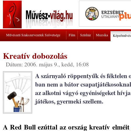
Művészeti Szakszervezetek Szövetsége
Film
Színház
Muzsika
Képzőművés
Kreatív dobozolás
Dátum: 2006. május 9., kedd, 16:08
A szárnyaló röppentyűk és féktelen
ban nem a bátor csapatjátékosokna
az alkotni vágyó egyéniségeket hívja
játékos, gyermeki szellem.
A Red Bull ezúttal az ország kreatív elméit 