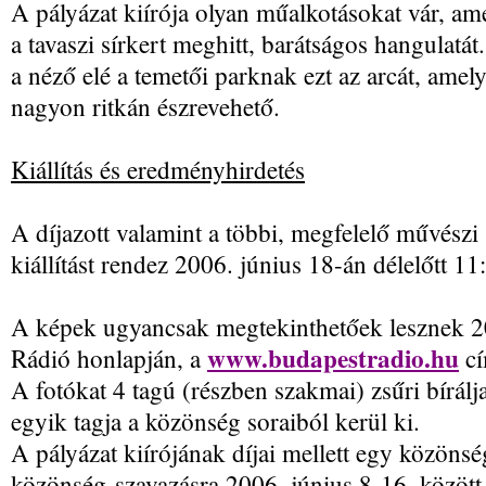
A pályázat kiírója olyan műalkotásokat vár, am
a tavaszi sírkert meghitt, barátságos hangulatát
a néző elé a temetői parknak ezt az arcát, ame
nagyon ritkán észrevehető.
Kiállítás és eredményhirdetés
A díjazott valamint a többi, megfelelő művészi
kiállítást rendez 2006. június 18-án délelőtt 11
A képek ugyancsak megtekinthetőek lesznek 20
www.budapestradio.hu
Rádió honlapján, a
cí
A fotókat 4 tagú (részben szakmai) zsűri bírálja
egyik tagja a közönség soraiból kerül ki.
A pályázat kiírójának díjai mellett egy közönség
közönség-szavazásra 2006. június 8-16. közöt