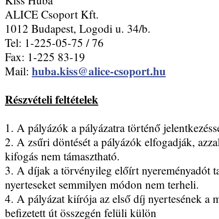
Kiss Huba
ALICE Csoport Kft.
1012 Budapest, Logodi u. 34/b.
Tel: 1-225-05-75 / 76
Fax: 1-225 83-19
huba.kiss@alice-csoport.hu
Mail:
Részvételi feltételek
1. A pályázók a pályázatra történő jelentkezésse
2. A zsűri döntését a pályázók elfogadják, azz
kifogás nem támasztható.
3. A díjak a törvényileg előírt nyereményadót t
nyerteseket semmilyen módon nem terheli.
4. A pályázat kiírója az első díj nyertesének a m
befizetett út összegén felüli külön