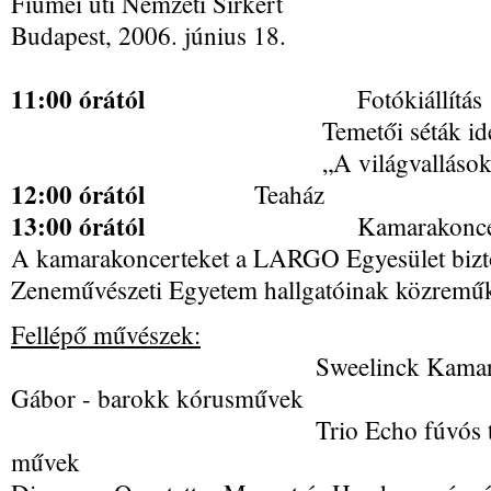
Fiumei úti Nemzeti Sírkert
Budapest, 2006. június 18.
11:00 órától
Fotókiállítá
Temetői séták idegenvezeté
„A világvallások szent köny
12:00 órától
Teaház
13:00 órától
Kamarakoncertek -
A kamarakoncerteket a LARGO Egyesület biztos
Zeneművészeti Egyetem hallgatóinak közreműk
Fellépő művészek:
Sweelinck Kamarakórus, ka
Gábor - barokk kórusművek
Trio Echo fúvós trió – Purc
művek