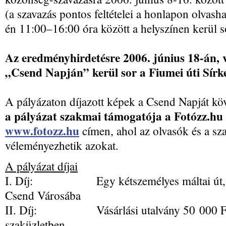
(a szavazás pontos feltételei a honlapon olvasha
én 11:00–16:00 óra között a helyszínen kerül s
Az eredményhirdetésre 2006. június 18-án, 
„Csend Napján” kerül sor a Fiumei úti Sírk
A pályázaton díjazott képek a Csend Napját kö
a pályázat szakmai támogatója a Fotózz.hu
www.fotozz.hu
címen, ahol az olvasók és a sz
véleményezhetik azokat.
A pályázat díjai
I. Díj: Egy kétszemélyes máltai út, kir
Csend Városába
II. Díj: Vásárlási utalvány 50 000 Ft é
szaküzletben