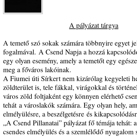
A pályázat tárgya
A temető szó sokak számára többnyire egyet jel
fogalmával. A Csend Napja a hozzá kapcsolódó f
egy olyan esemény, amely a temetőt egy egésze
meg a főváros lakóinak.
A Fiumei úti Sírkert nem kizárólag kegyeleti 
zöldterület is, tele fákkal, virágokkal és történ
város zöld foltjaként egy könnyen elérhető csend
tehát a városlakók számára. Egy olyan hely, am
elmélyülésre, a beszélgetésre és kikapcsolódás
„A Csend Pillanatai” pályázat fő témája tehát: a
csendes elmélyülés és a szemlélődő nyugalom s