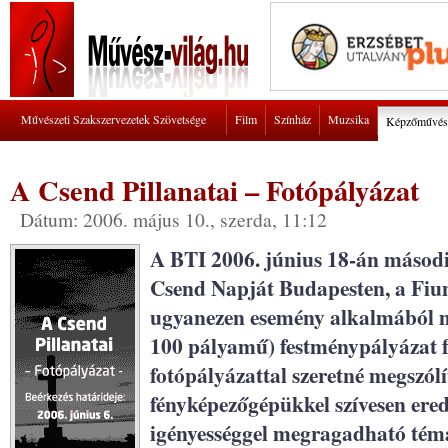
Művészeti Szakszervezetek Szövetsége
Film
Színház
Muzsika
Képzőművés
A Csend Pillanatai – Fotópályázat
Dátum: 2006. május 10., szerda, 11:12
A BTI 2006. június 18-án másod
Csend Napját Budapesten, a Fiume
ugyanezen esemény alkalmából me
100 pályamű) festménypályázat f
fotópályázattal szeretné megszól
fényképezőgépükkel szívesen ered
igényességgel megragadható té