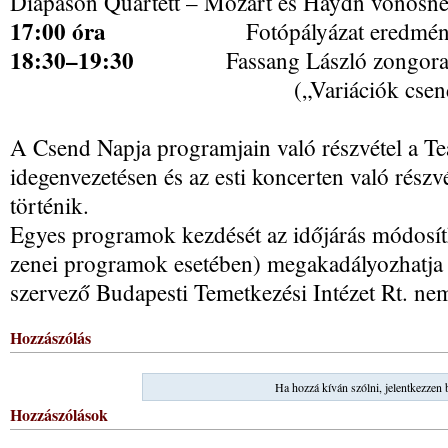
Diapason Quartett – Mozart és Haydn vonósn
17:00 óra
Fotópályázat eredményhi
18:30–19:30
Fassang László zongoraművé
(„Variációk csendre
A Csend Napja programjain való részvétel a Tea
idegenvezetésen és az esti koncerten való részv
történik.
Egyes programok kezdését az időjárás módosítha
zenei programok esetében) megakadályozhatja 
szervező Budapesti Temetkezési Intézet Rt. nem 
Hozzászólás
Ha hozzá kíván szólni, jelentkezzen 
Hozzászólások