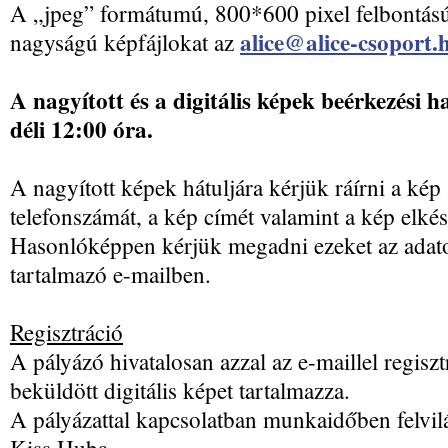
A „jpeg” formátumú, 800*600 pixel felbontású
alice@alice-csoport.
nagyságú képfájlokat az
A nagyított és a digitális képek beérkezési ha
déli 12:00 óra.
A nagyított képek hátuljára kérjük ráírni a kép 
telefonszámát, a kép címét valamint a kép elkész
Hasonlóképpen kérjük megadni ezeket az adatok
tartalmazó e-mailben.
Regisztráció
A pályázó hivatalosan azzal az e-maillel regiszt
beküldött digitális képet tartalmazza.
A pályázattal kapcsolatban munkaidőben felvilá