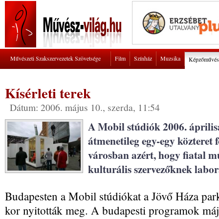
Művészeti Szakszervezetek Szövetsége
Film
Színház
Muzsika
Képzőművés
Kísérleti terek
Dátum: 2006. május 10., szerda, 11:54
A Mobil stúdiók 2006. áprili
átmenetileg egy-egy közteret 
városban azért, hogy fiatal 
kulturális szervezőknek labo
Budapesten a Mobil stúdiókat a Jövő Háza par
kor nyitották meg. A budapesti programok május