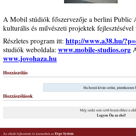
A Mobil stúdiók főszervezője a berlini Public 
kulturális és művészeti projektek fejlesztésével
http://www.a38.hu/?p
Részletes program itt:
www.mobile-studios.org
studiók weboldala:
A
www.jovohaza.hu
Hozzászólás
Ha hozzá kíván szólni, jelentkezzen 
Hozzászólások
Még senki sem szólt hozzá ehhez a cik
Legyen Ön az első!
Az oldalt fejlesztette és üzemelteti az
Ergo System