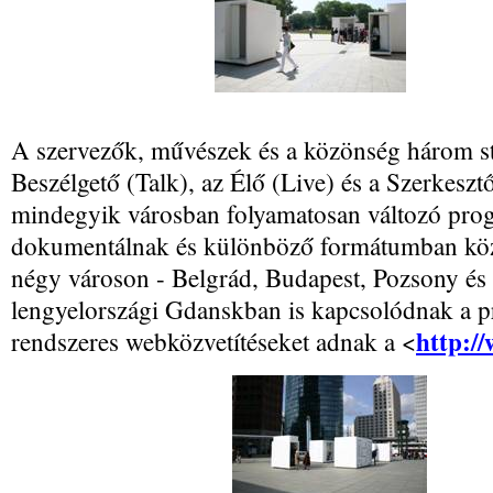
A szervezők, művészek és a közönség három st
Beszélgető (Talk), az Élő (Live) és a Szerkeszt
mindegyik városban folyamatosan változó prog
dokumentálnak és különböző formátumban közz
négy városon - Belgrád, Budapest, Pozsony és S
lengyelországi Gdanskban is kapcsolódnak a 
http:/
rendszeres webközvetítéseket adnak a
<