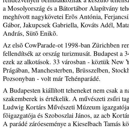
a Mosolyország és a Bátortábor Alapítvány teh
meghívott nagykövetei Erõs Antónia, Ferjanc
Gábor, Jakupcsek Gabriella, Kováts Adél, Mata
András, Sütõ Enikõ.
Az elsõ CowParade-ot 1998-ban Zürichben ren
fellendítsék az ország turizmusát. Budapest a 3
ezek az alkotások. 33 városban - köztük New
Prágában, Manchesterben, Brüsszelben, Stock
Pozsonyban - volt már Tehénparádé.
A Budapesten kiállított teheneket nem csak a
szakemberek is értékelik. A művészeti zsűri tag
Ludwig Kortárs Művészeti Múzeum igazgatója,
fõigazgatója és Szoboszlai János, az acb Kortá
A parádé záróeseménye a Kieselbach Tamás k