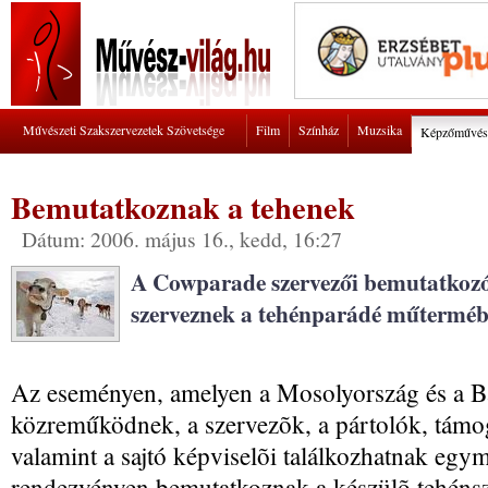
Művészeti Szakszervezetek Szövetsége
Film
Színház
Muzsika
Képzőművés
Bemutatkoznak a tehenek
Dátum: 2006. május 16., kedd, 16:27
A Cowparade szervezői bemutatkozó 
szerveznek a tehénparádé műterméb
Az eseményen, amelyen a Mosolyország és a Bá
közreműködnek, a szervezõk, a pártolók, támo
valamint a sajtó képviselõi találkozhatnak egy
rendezvényen bemutatkoznak a készülõ tehénsz