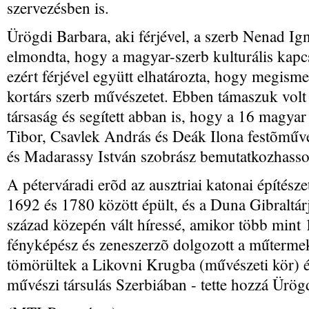
szervezésben is.
Ürögdi Barbara, aki férjével, a szerb Nenad Ign
elmondta, hogy a magyar-szerb kulturális kapc
ezért férjével együtt elhatározta, hogy megism
kortárs szerb művészetet. Ebben támaszuk vol
társaság és segített abban is, hogy a 16 magy
Tibor, Csavlek András és Deák Ilona festõművé
és Madarassy István szobrász bemutatkozhass
A péterváradi erõd az ausztriai katonai építés
1692 és 1780 között épült, és a Duna Gibraltár
század közepén vált híressé, amikor több mint 
fényképész és zeneszerzõ dolgozott a műterm
tömörültek a Likovni Krugba (művészeti kör) é
művészi társulás Szerbiában - tette hozzá Ürög