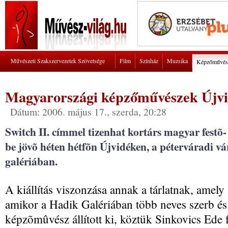
Művészeti Szakszervezetek Szövetsége
Film
Színház
Muzsika
Képzőművés
Magyarországi képzőművészek Újv
Dátum: 2006. május 17., szerda, 20:28
Switch II. címmel tizenhat kortárs magyar festõ
be jövõ héten hétfõn Újvidéken, a péterváradi v
galériában.
A kiállítás viszonzása annak a tárlatnak, amely
amikor a Hadik Galériában több neves szerb és
képzõmûvész állított ki, köztük Sinkovics Ede fe