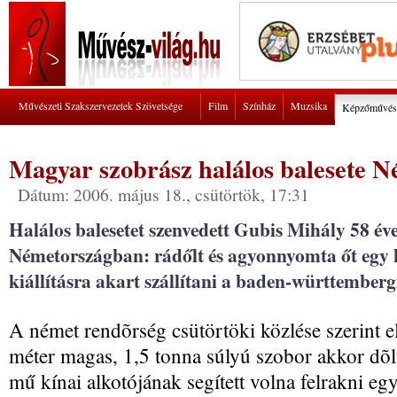
Művészeti Szakszervezetek Szövetsége
Film
Színház
Muzsika
Képzőművés
Magyar szobrász halálos balesete 
Dátum: 2006. május 18., csütörtök, 17:31
Halálos balesetet szenvedett Gubis Mihály 58 év
Németországban: rádőlt és agyonnyomta őt egy 
kiállításra akart szállítani a baden-württembe
A német rendõrség csütörtöki közlése szerint e
méter magas, 1,5 tonna súlyú szobor akkor dõl
mű kínai alkotójának segített volna felrakni eg