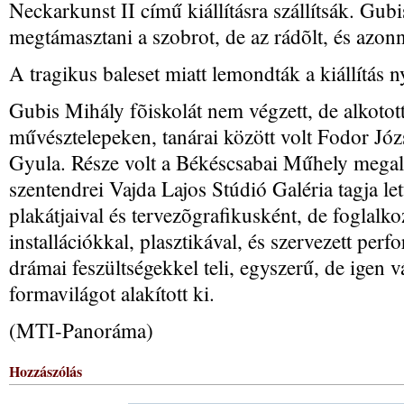
Neckarkunst II című kiállításra szállítsák. Gub
megtámasztani a szobrot, de az rádõlt, és azonnal
A tragikus baleset miatt lemondták a kiállítás 
Gubis Mihály fõiskolát nem végzett, de alkoto
művésztelepeken, tanárai között volt Fodor Jó
Gyula. Része volt a Békéscsabai Műhely megal
szentendrei Vajda Lajos Stúdió Galéria tagja let
plakátjaival és tervezõgrafikusként, de foglalkoz
installációkkal, plasztikával, és szervezett per
drámai feszültségekkel teli, egyszerű, de igen v
formavilágot alakított ki.
(MTI-Panoráma)
Hozzászólás