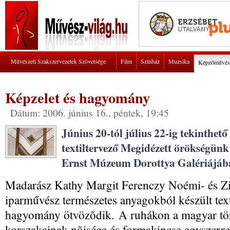
Művészeti Szakszervezetek Szövetsége
Film
Színház
Muzsika
Képzőművés
Képzelet és hagyomány
Dátum: 2006. június 16., péntek, 19:45
Június 20-tól július 22-ig tekinth
textiltervező Megidézett örökségünk 
Ernst Múzeum Dorottya Galériájáb
Madarász Kathy Margit Ferenczy Noémi- és Zi
iparművész természetes anyagokból készült text
hagyomány ötvözõdik.
A ruhákon a magyar tö
korszakainak nõisége és formakincse egyszerr