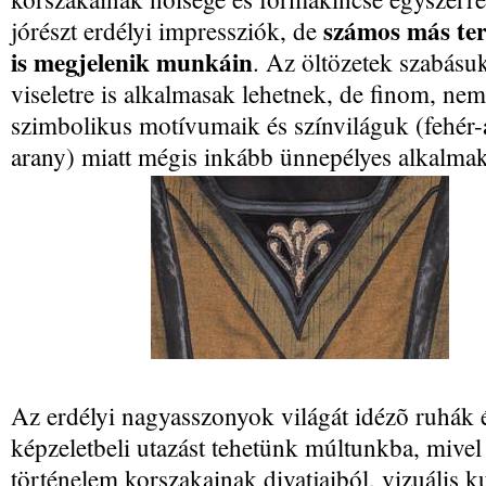
számos más ter
jórészt erdélyi impressziók, de
is megjelenik munkáin
. Az öltözetek szabásu
viseletre is alkalmasak lehetnek, de finom, ne
szimbolikus motívumaik és színviláguk (fehér-a
arany) miatt mégis inkább ünnepélyes alkalmak
Az erdélyi nagyasszonyok világát idézõ ruhák é
képzeletbeli utazást tehetünk múltunkba, mive
történelem korszakainak divatjaiból, vizuális 