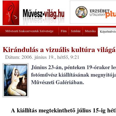
Művészeti Szakszervezetek Szövetsége
Film
Színház
Muzsika
Képzőművés
Kirándulás a vizuális kultúra világ
Dátum: 2006. június 19., hétfő, 9:21
Június 23-án, pénteken 19-órakor l
fotóművész kiállításának megnyitó
Mûvészeti Galériában.
A kiállítás megtekinthetõ július 15-ig hé