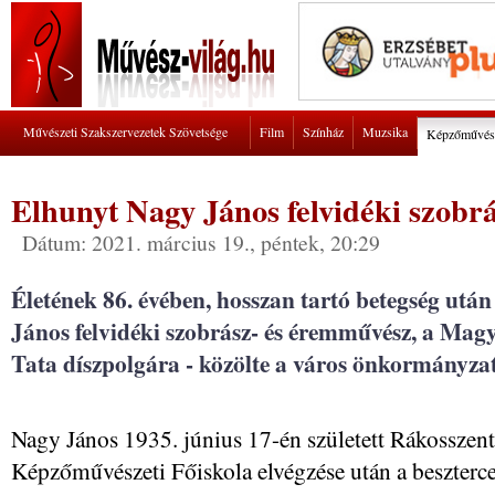
Művészeti Szakszervezetek Szövetsége
Film
Színház
Muzsika
Képzőművés
Elhunyt Nagy János felvidéki szob
Dátum: 2021. március 19., péntek, 20:29
Életének 86. évében, hosszan tartó betegség utá
János felvidéki szobrász- és éremművész, a Mag
Tata díszpolgára - közölte a város önkormányza
Nagy János 1935. június 17-én született Rákosszen
Képzőművészeti Főiskola elvégzése után a beszterce