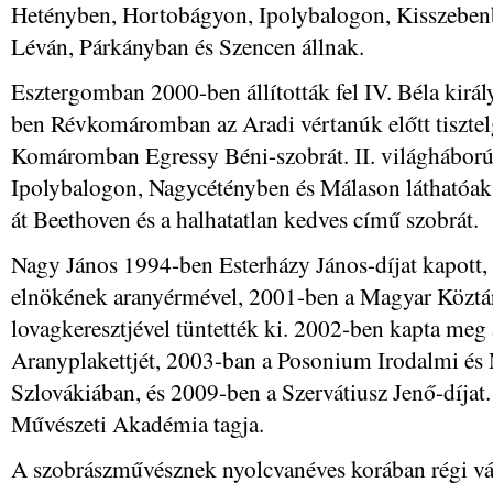
Hetényben, Hortobágyon, Ipolybalogon, Kisszebe
Léván, Párkányban és Szencen állnak.
Esztergomban 2000-ben állították fel IV. Béla kir
ben Révkomáromban az Aradi vértanúk előtt tiszt
Komáromban Egressy Béni-szobrát. II. világháború
Ipolybalogon, Nagycétényben és Málason láthatóa
át Beethoven és a halhatatlan kedves című szobrát.
Nagy János 1994-ben Esterházy János-díjat kapott
elnökének aranyérmével, 2001-ben a Magyar Köztá
lovagkeresztjével tüntették ki. 2002-ben kapta meg
Aranyplakettjét, 2003-ban a Posonium Irodalmi és
Szlovákiában, és 2009-ben a Szervátiusz Jenő-díjat
Művészeti Akadémia tagja.
A szobrászművésznek nyolcvanéves korában régi vág