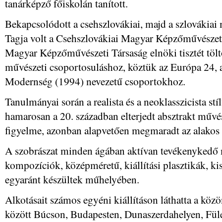
tanárképző főiskolán tanított.
Bekapcsolódott a csehszlovákiai, majd a szlovákiai
Tagja volt a Csehszlovákiai Magyar Képzőművészeti
Magyar Képzőművészeti Társaság elnöki tisztét tölt
művészeti csoportosuláshoz, köztük az Európa 24, 
Modernség (1994) nevezetű csoportokhoz.
Tanulmányai során a realista és a neoklasszicista stíl
hamarosan a 20. században elterjedt absztrakt művész
figyelme, azonban alapvetően megmaradt az alakos á
A szobrászat minden ágában aktívan tevékenykedő
kompozíciók, középméretű, kiállítási plasztikák, ki
egyaránt készültek műhelyében.
Alkotásait számos egyéni kiállításon láthatta a közö
között Búcson, Budapesten, Dunaszerdahelyen, Fül