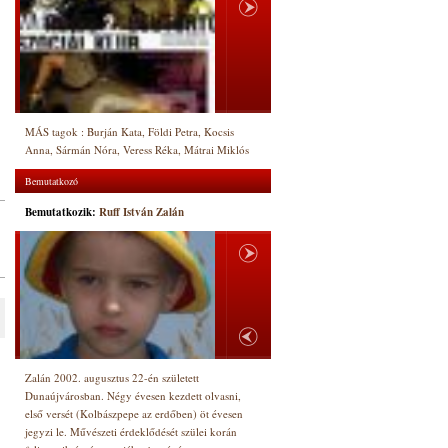
MÁS tagok : Burján Kata, Földi Petra, Kocsis
Anna, Sármán Nóra, Veress Réka, Mátrai Miklós
Bemutatkozó
Bemutatkozik:
Ruff István Zalán
Zalán 2002. augusztus 22-én született
Dunaújvárosban. Négy évesen kezdett olvasni,
első versét (Kolbászpepe az erdőben) öt évesen
jegyzi le. Művészeti érdeklődését szülei korán