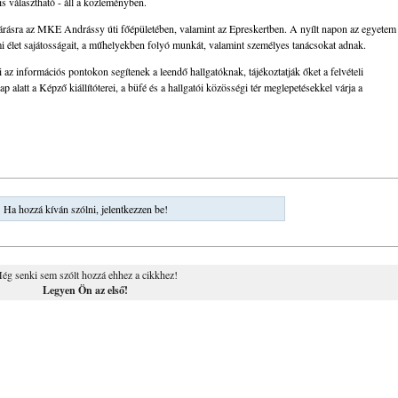
s választható - áll a közleményben.
árásra az MKE Andrássy úti főépületében, valamint az Epreskertben. A nyílt napon az egyetem
rmi élet sajátosságait, a műhelyekben folyó munkát, valamint személyes tanácsokat adnak.
 információs pontokon segítenek a leendő hallgatóknak, tájékoztatják őket a felvételi
ap alatt a Képző kiállítóterei, a büfé és a hallgatói közösségi tér meglepetésekkel várja a
Ha hozzá kíván szólni, jelentkezzen be!
ég senki sem szólt hozzá ehhez a cikkhez!
Legyen Ön az első!