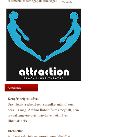
felismerik és támogatják tehetségét.
Tovább...
Anekdoták
Kenyér helyett kővel
Úgy látszik a tehetséget, a zseniket máshol sem
becsülik meg. Amikor Robert Burns meghalt, nem
sokkal temetése után márványemlékművet
állítottak neki.
Isteni elme
Az Isteni színjáték tengernyi szereplőjéből és