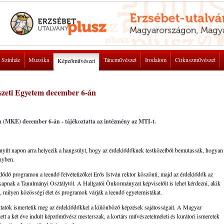
Színház
Muzsika
Táncművészet
Irodalom
Cirkuszművészet
Képzőművészet
szeti Egyetem december 6-án
 (MKE) december 6-án - tájékoztatta az intézmény az MTI-t.
nyílt napon arra helyezik a hangsúlyt, hogy az érdeklődőknek testközelből bemutassák, hogyan
nyben.
dő programon a leendő felvételizőket Erős István rektor köszönti, majd az érdeklődők az
kapnak a Tanulmányi Osztálytól. A Hallgatói Önkormányzat képviselőit is lehet kérdezni, akik
, milyen közösségi élet és programok várják a leendő egyetemistákat.
tatók ismertetik meg az érdeklődőkkel a különböző képzések sajátosságait. A Magyar
t a két éve indult képzőművész mesterszak, a kortárs művészetelméleti és kurátori ismeretek