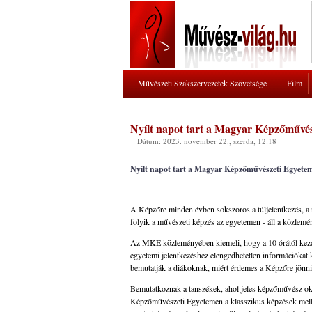
Művészeti Szakszervezetek Szövetsége
Film
Nyílt napot tart a Magyar Képzőművé
Dátum: 2023. november 22., szerda, 12:18
Nyílt napot tart a Magyar Képzőművészeti Egyetem
A Képzőre minden évben sokszoros a túljelentkezés, a 
folyik a művészeti képzés az egyetemen - áll a közlemé
Az MKE közleményében kiemeli, hogy a 10 órától kezdő
egyetemi jelentkezéshez elengedhetetlen információkat 
bemutatják a diákoknak, miért érdemes a Képzőre jönni
Bemutatkoznak a tanszékek, ahol jeles képzőművész ok
Képzőművészeti Egyetemen a klasszikus képzések mellet