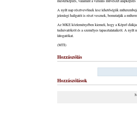
mesterképzés, valamint a vizuális művészet alapképzés i
A nyílt nap résztvevőinek lesz lehetőségük műterembej
jelenlegi hallgatói is részt vesznek, bemutatják a műte
Az MKE közleményében kiemeli, hogy a Képző diákjai az
tudnivalókról és a személyes tapasztalataikról. A nyílt n
látogatókat.
(MTI)
Hozzászólás
Hozzászólások
M