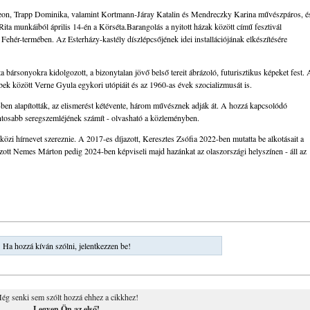
deon, Trapp Dominika, valamint Kortmann-Járay Katalin és Mendreczky Karina művészpáros, é
ta munkáiból április 14-én a Körséta.Barangolás a nyitott házak között című fesztivál
y Fehér-termében. Az Esterházy-kastély díszlépcsőjének idei installációjának elkészítésére
a bársonyokra kidolgozott, a bizonytalan jövő belső tereit ábrázoló, futurisztikus képeket fest. 
bbek között Verne Gyula egykori utópiáit és az 1960-as évek szocializmusát is.
ben alapították, az elismerést kétévente, három művésznek adják át. A hozzá kapcsolódó
ontosabb seregszemléjének számít - olvasható a közleményben.
közi hírnevet szereznie. A 2017-es díjazott, Keresztes Zsófia 2022-ben mutatta be alkotásait a
zott Nemes Márton pedig 2024-ben képviseli majd hazánkat az olaszországi helyszínen - áll az
Ha hozzá kíván szólni, jelentkezzen be!
ég senki sem szólt hozzá ehhez a cikkhez!
Legyen Ön az első!