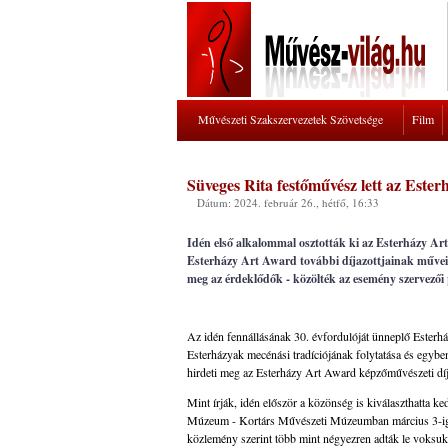
Művészeti Szakszervezetek Szövetsége
Film
Süveges Rita festőművész lett az Este
Dátum: 2024. február 26., hétfő, 16:33
Idén első alkalommal osztották ki az Esterházy Art
Esterházy Art Award további díjazottjainak műveit
meg az érdeklődők - közölték az esemény szervezői
Az idén fennállásának 30. évfordulóját ünneplő Esterh
Esterházyak mecénási tradíciójának folytatása és egyben
hirdeti meg az Esterházy Art Award képzőművészeti díja
Mint írják, idén először a közönség is kiválaszthatta 
Múzeum - Kortárs Művészeti Múzeumban március 3-ig lá
közlemény szerint több mint négyezren adták le voksuk