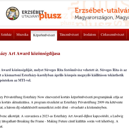
Színház
Muzsika
Táncművészet
Irodalom
Cirkuszművészet
Képzőművészet
rházy Art Award közönségdíjasa
 Award közönségdíját, melyet Süveges Rita festőművész vehetett át. Süveges Rita és az
 a kismartoni Esterházy-kastélyban április közepén megnyíló kiállításon tekinthetik
 pénteken az MTI-vel.
ázy Privatstiftung Esterházy Now elnevezésű kortárs képzőművészeti programjának célja az
 kortárs aktualizálása. A program részeként az Esterházy Privatstiftung 2009 óta kétévente
t, a három díj odaítéléséről nemzetközi zsűri dönt - olvasható a közleményben.
kedvenc alkotóját. A szavazásra a 2023-as Esterházy Art Award-díjhoz kapcsolódó, a Ludwig
togatható Breaking the Frame - Making Future című kiállítás során volt lehetőség. A
at.