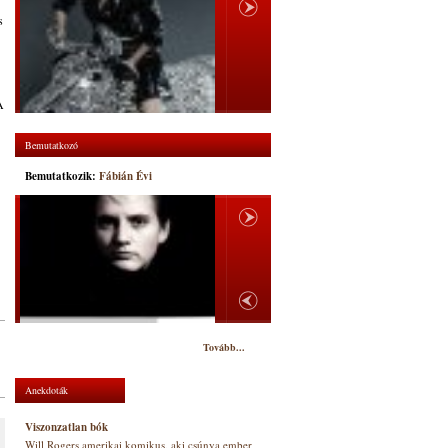
s
A
Bemutatkozó
Bemutatkozik:
Fábián Évi
Tovább...
Anekdoták
Viszonzatlan bók
Will Rogers amerikai komikus, aki csúnya ember