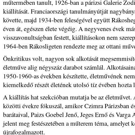
műtermében tanult, 1926-ban a párizsi Galerie Zod
kiállítását. Franciaországi tanulmányútját nagybány
követte, majd 1934-ben feleségével együtt Rákoshegye
éven át, egészen élete végéig. A negyvenes évek máso
visszavonultságban festett, kiállításokon nem szerepe
1964-ben Rákosligeten rendezte meg az ottani művé
Önkritikus volt, nagyon sok alkotását megsemmisítet
életműve alig négyszáz darabot számlál. Alkotásai
1950-1960-as években készítette, életművének nem
kiemelkedő részét életének utolsó tíz évében hozta l
A kiállítás hat szekcióban mutatja be az életművet.
közötti évekre fókuszál, amikor Czimra Párizsban 
barátaival, Paizs Goebel Jenő, Jeges Ernő és Varga
jelent meg festészetében a műterem téma, amelyet 
újrafogalmazott.