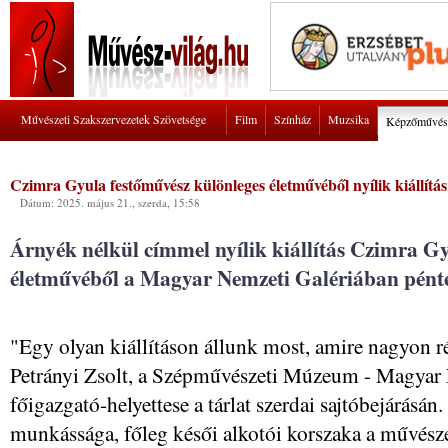
Művészeti Szakszervezetek Szövetsége
Film
Színház
Muzsika
Képzőművés
Czimra Gyula festőművész különleges életművéből nyílik kiállítá
Dátum: 2025. május 21., szerda, 15:58
Árnyék nélkül címmel nyílik kiállítás Czimra G
életművéből a Magyar Nemzeti Galériában pént
"Egy olyan kiállításon állunk most, amire nagyon 
Petrányi Zsolt, a Szépművészeti Múzeum - Magyar
főigazgató-helyettese a tárlat szerdai sajtóbejárásá
munkássága, főleg késői alkotói korszaka a művész