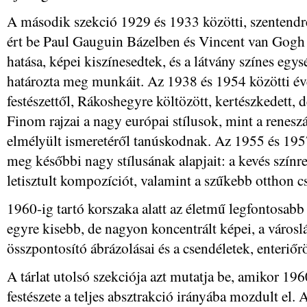
A második szekció 1929 és 1933 közötti, szentendr
ért be Paul Gauguin Bázelben és Vincent van Gogh 
hatása, képei kiszínesedtek, és a látvány színes egy
határozta meg munkáit. Az 1938 és 1954 közötti év
festészettől, Rákoshegyre költözött, kertészkedett, 
Finom rajzai a nagy európai stílusok, mint a renesz
elmélyült ismeretéről tanúskodnak. Az 1955 és 195
meg későbbi nagy stílusának alapjait: a kevés színr
letisztult kompozíciót, valamint a szűkebb otthon c
1960-ig tartó korszaka alatt az életmű legfontosab
egyre kisebb, de nagyon koncentrált képei, a városl
összpontosító ábrázolásai és a csendéletek, enteriőr
A tárlat utolsó szekciója azt mutatja be, amikor 19
festészete a teljes absztrakció irányába mozdult el. A