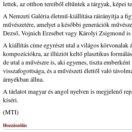
lettek, az otthon tereiből eltűntek a tárgyak, képei 
A Nemzeti Galéria életmű-kiállítása ráirányítja a 
művészetére, amelyet a későbbi generációk művésze
Dezső, Vojnich Erzsébet vagy Károlyi Zsigmond is f
A kiállítás címe egyrészt utal a világos körvonalak 
kompozíciókra, az illúziót keltő plasztikus formálás
de utal a művészre is, aki egyenes, tiszta emberként 
visszafogottsága, és a művészeti élettől való távol
árnyékban állna.
A tárlatot magyar és angol nyelven is megjelenő re
kíséri.
(MTI)
Hozzászólás