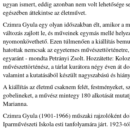
ugyan ismert, eddig azonban nem volt lehetősége se
egészében áttekintse az életművet.
Czimra Gyula egy olyan időszakban élt, amikor a 
változás zajlott le, és műveinek egymás mellé helye
nyomonkövethető. Ezen túlmenően a kiállítás bemut
hatottak nemcsak az egyetemes művészettörténetre,
egyaránt - mondta Petrányi Zsolt. Hozzátette: Kolo
művészettörténész, a tárlat kurátora négy éven át dol
valamint a kutatásából készült nagyszabású és hiány
A kiállítás az életmű csaknem felét, festményeket, s
gobelineket, a művész mintegy 180 alkotását mutat
Marianna.
Czimra Gyula (1901-1966) műszaki rajzolóként dolg
Iparművészeti Iskola esti tanfolyamára járt. 1923-t