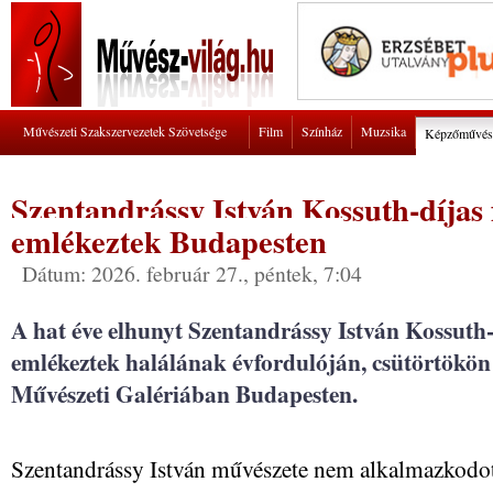
Művészeti Szakszervezetek Szövetsége
Film
Színház
Muzsika
Képzőművés
Szentandrássy István Kossuth-díjas
emlékeztek Budapesten
Dátum: 2026. február 27., péntek, 7:04
A hat éve elhunyt Szentandrássy István Kossuth-
emlékeztek halálának évfordulóján, csütörtökö
Művészeti Galériában Budapesten.
Szentandrássy István művészete nem alkalmazkodott