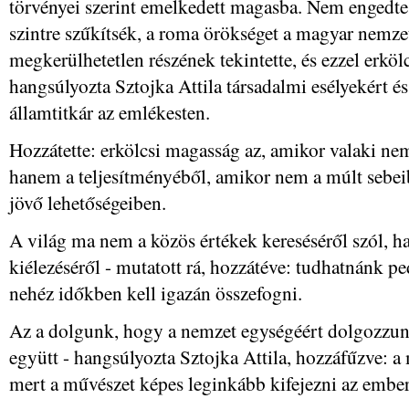
törvényei szerint emelkedett magasba. Nem engedte,
szintre szűkítsék, a roma örökséget a magyar nemzet
megkerülhetetlen részének tekintette, és ezzel erkölc
hangsúlyozta Sztojka Attila társadalmi esélyekért é
államtitkár az emlékesten.
Hozzátette: erkölcsi magasság az, amikor valaki nem
hanem a teljesítményéből, amikor nem a múlt sebei
jövő lehetőségeiben.
A világ ma nem a közös értékek kereséséről szól, 
kiélezéséről - mutatott rá, hozzátéve: tudhatnánk p
nehéz időkben kell igazán összefogni.
Az a dolgunk, hogy a nemzet egységéért dolgozzu
együtt - hangsúlyozta Sztojka Attila, hozzáfűzve: 
mert a művészet képes leginkább kifejezni az emberi