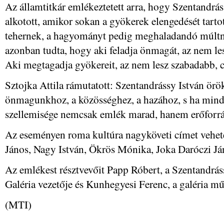
Az államtitkár emlékeztetett arra, hogy Szentandrá
alkotott, amikor sokan a gyökerek elengedését tartot
tehernek, a hagyományt pedig meghaladandó múltna
azonban tudta, hogy aki feladja önmagát, az nem l
Aki megtagadja gyökereit, az nem lesz szabadabb, c
Sztojka Attila rámutatott: Szentandrássy István örö
önmagunkhoz, a közösséghez, a hazához, s ha mind
szellemisége nemcsak emlék marad, hanem erőforrá
Az eseményen roma kultúra nagyköveti címet vehete
János, Nagy István, Ökrös Mónika, Joka Daróczi Ján
Az emlékest résztvevőit Papp Róbert, a Szentandrá
Galéria vezetője és Kunhegyesi Ferenc, a galéria műv
(MTI)