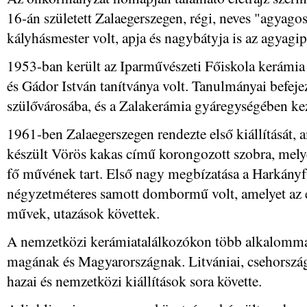
16-án született Zalaegerszegen, régi, neves "agyago
kályhásmester volt, apja és nagybátyja is az agyagi
1953-ban került az Iparművészeti Főiskola kerámia
és Gádor István tanítványa volt. Tanulmányai befeje
szülővárosába, és a Zalakerámia gyáregységében ke
1961-ben Zalaegerszegen rendezte első kiállítását, 
készült Vörös kakas című korongozott szobra, mely
fő művének tart. Első nagy megbízatása a Harkányfü
négyzetméteres samott dombormű volt, amelyet az év
művek, utazások követtek.
A nemzetközi kerámiatalálkozókon több alkalommal 
magának és Magyarországnak. Litvániai, csehország
hazai és nemzetközi kiállítások sora követte.