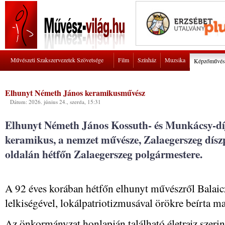
Művészeti Szakszervezetek Szövetsége
Film
Színház
Muzsika
Képzőművés
Elhunyt Németh János keramikusművész
Dátum: 2026. június 24., szerda, 15:31
Elhunyt Németh János Kossuth- és Munkácsy-dí
keramikus, a nemzet művésze, Zalaegerszeg dísz
oldalán hétfőn Zalaegerszeg polgármestere.
A 92 éves korában hétfőn elhunyt művészről Balaicz
lelkiségével, lokálpatriotizmusával örökre beírta m
Az önkormányzat honlapján található életrajz szer