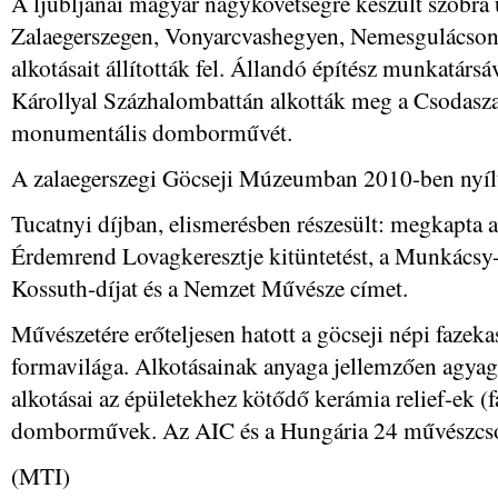
A ljubljanai magyar nagykövetségre készült szobra
Zalaegerszegen, Vonyarcvashegyen, Nemesgulácson
alkotásait állították fel. Állandó építész munkatársá
Károllyal Százhalombattán alkották meg a Csodasza
monumentális domborművét.
A zalaegerszegi Göcseji Múzeumban 2010-ben nyílt ö
Tucatnyi díjban, elismerésben részesült: megkapta 
Érdemrend Lovagkeresztje kitüntetést, a Munkácsy-d
Kossuth-díjat és a Nemzet Művésze címet.
Művészetére erőteljesen hatott a göcseji népi fazeka
formavilága. Alkotásainak anyaga jellemzően agya
alkotásai az épületekhez kötődő kerámia relief-ek (f
domborművek. Az AIC és a Hungária 24 művészcsop
(MTI)