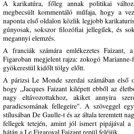
A karikatúra, főleg annak politikai változ
megbecsült kommentáló műfaja, hogy a vezet
naponta első oldalon közlik legjobb karikaturi
gúnyosak, sokszor filozófiai jellegűek, és s
megannyi elemzés.
A franciák számára emlékezetes Faizant, 
Figaroban megjelent rajza: zokogó Marianne-f
gyökerestül kidőlt tölgy előtt.
A párizsi Le Monde szerdai számában első o
hogy „Jacques Faizant kilépett ebből az életb
nagy eltávozottakhoz, akiket annyira szer
paradicsomának fellegeire". A szöveggel együ
stílusában De Gaulle-t és az általa teremtett na
fellegek tetején, amint jól ismert pipájával a
hátán a Le Figaroval Faizant repül feléjük.