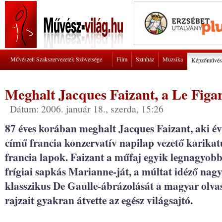
Művészeti Szakszervezetek Szövetsége
Film
Színház
Muzsika
Képzőművés
Meghalt Jacques Faizant, a Le Figar
Dátum: 2006. január 18., szerda, 15:26
87 éves korában meghalt Jacques Faizant, aki év
című francia konzervatív napilap vezető karikatur
francia lapok. Faizant a műfaj egyik legnagyobb a
frígiai sapkás Marianne-ját, a múltat idéző n
klasszikus De Gaulle-ábrázolását a magyar olvasó
rajzait gyakran átvette az egész világsajtó.