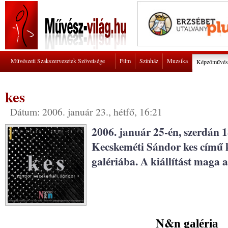
Művészeti Szakszervezetek Szövetsége
Film
Színház
Muzsika
Képzőművés
kes
Dátum: 2006. január 23., hétfő, 16:21
2006. január 25-én, szerdán 1
Kecskeméti Sándor kes című 
galériába. A kiállítást maga a
N&n
galéria