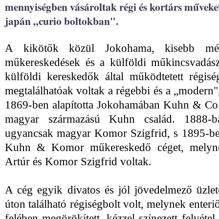
mennyiségben vásároltak régi és kortárs műveket
japán „curio boltokban".
A kikötők közül Jokohama, kisebb mér
műkereskedések és a külföldi műkincsvadás
külföldi kereskedők által működtetett régisé
megtalálhatóak voltak a régebbi és a „modern",
1869-ben alapította Jokohamában Kuhn & Co.
magyar származású Kuhn család. 1888-ba
ugyancsak magyar Komor Szigfrid, s 1895-ben
Kuhn & Komor műkereskedő céget, melyne
Artúr és Komor Szigfrid voltak.
A cég egyik divatos és jól jövedelmező üzl
úton található régiségbolt volt, melynek enter
felében megörökített, kézzel színezett felvétel