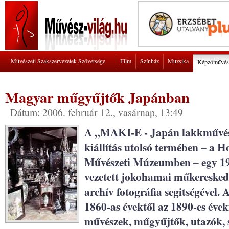
Művészeti Szakszervezetek Szövetsége
Film
Színház
Muzsika
Képzőművés
Magyar műgyűjtők Japánban
Dátum: 2006. február 12., vasárnap, 13:49
A „MAKI-E - Japán lakkművész
kiállítás utolsó termében – a H
Művészeti Múzeumben – egy 19.
vezetett jokohamai műkereskedé
archív fotográfia segitségével.
1860-as évektől az 1890-es évek
művészek, műgyűjtők, utazók,