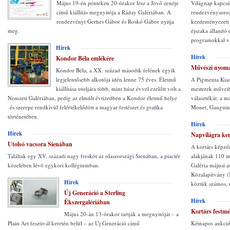
Május 19-én pénteken 20-órakor lesz a Jövő zenéje
Világnap kapcsá
című kiállítás megnyitója a Ráday Galériában. A
rendezvénysoroz
rendezvényt Gerhes Gábor és Roskó Gábor nyitja
kezdeményezett
meg.
éjszaka állandó é
programokkal vá
Hírek
Hírek
Kondor Béla emlékére
Művészi nyom
Kondor Béla, a XX. század második felének egyik
legjelentősebb alkotója idén lenne 75 éves. Életmű
A Pigmenta Kiad
kiállítása utoljára több, mint húsz évvel ezelőtt volt a
mesterek műveib
Nemzeti Galériában, pedig az elmúlt évtizedben a Kondor életmű helye
választékát: a 
és szerepe rendkívül felértékelődött a magyar festészet és grafika
Monet, Gauguin,
történetében.
Hírek
Hírek
Napvilágra ker
Utolsó vacsora Sienában
A kortárs képző
Találtak egy XV. századi nagy freskót az olaszországi Sienában, a piactér
alakjának 110 m
közelében lévõ egykori kollégiumban.
Galéria májusi 
Közalapítvány 
Hírek
köztük számos, m
Új Generáció a Sterling
Hírek
Ékszergalériában
Kortárs festm
Május 20-án 13-órakor tartják a megnyitóját – a
Plain Art fesztivál keretén belül – az Új Generáció című
Kétnapos aukció