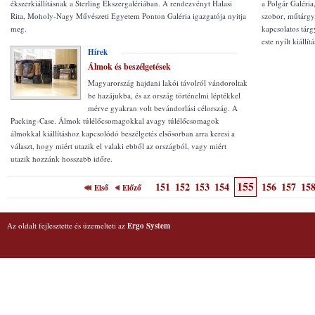
ékszerkiállításnak a Sterling Ékszergalériában. A rendezvényt Halasi
a Polgár Galéri
Rita, Moholy-Nagy Művészeti Egyetem Ponton Galéria igazgatója nyitja
szobor, műtárgy, 
meg.
kapcsolatos tárg
este nyílt kiáll
Hírek
Álmok és beszélgetések
Magyarország hajdani lakói távolról vándoroltak
be hazájukba, és az ország történelmi léptékkel
mérve gyakran volt bevándorlási célország. A
Packing-Case. Álmok túlélőcsomagokkal avagy túlélőcsomagok
álmokkal kiállításhoz kapcsolódó beszélgetés elsősorban arra keresi a
választ, hogy miért utazik el valaki ebből az országból, vagy miért
utazik hozzánk hosszabb időre.
155
151
152
153
154
156
157
15
Első
Előző
Az oldalt fejlesztette és üzemelteti az
Ergo System