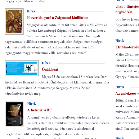
Hírek
megnyitója a Műcsarnokban.
Újabb tüntetés
Hírek
negyedéért
60 ezer látogató a Zsigmond kiállításon
Botrányos jelene
Megnyitása óta több, mint 60 ezren látták a Művészet és
Egyesületnek a K
kultúra Luxemburgi Zsigmond korában című tárlatot a
tiltakozó demons
Szépművészeti Múzeumban. A március 18-án nyílt
Hírek
nagyszabású kiállítás a bemutatott tárgyak jelentőségét, mennyiségét,
Életfilm-töred
valamint a kölcsönző múzeumok számát tekintve minden idők
legnagyobb magyar múzeumi vállalkozásának tekinthető.
Május 26-án, pé
István képzőműv
Hírek
töredék(Hommag
Önáldozat
kiállításának m
Május 25-én csütörtökön 18-órakor lesz Dabi
György filmeszté
István M. és Konrad Smolenski Önáldozat című kiállításának megnyitója
Hírek
a Platán Galériában. A rendezvényt Szegedy-Maszák Zoltán
Az emlékezés 
képzőművész nyitja meg.
2006. június 2-t
Hírek
árral szemben - 
A hetedik ARC
művészek és kur
A személyes és globális felelõsség kérdéseire keres
Kutlug Ataman d
választ, valamint a multikulturális világ megteremtésének
Pálfi Szabolcs e
lehetõségeirõl szól az idén hetedik alkalommal
című film-install
meghirdetett ARC óriásplakát-, citylightplakát-, video- és
Hírek