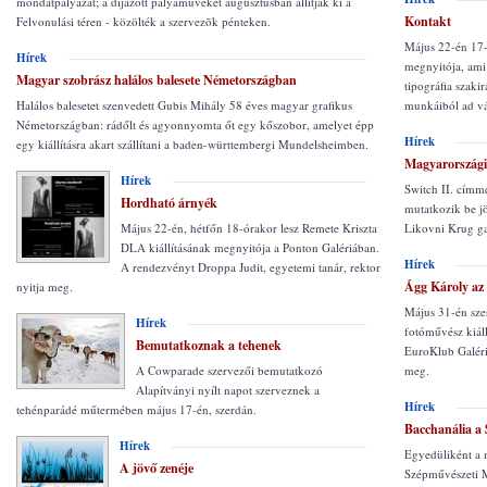
mondatpályázat; a díjazott pályaműveket augusztusban állítják ki a
Kontakt
Felvonulási téren - közölték a szervezõk pénteken.
Május 22-én 17-ó
Hírek
megnyitója, ami
Magyar szobrász halálos balesete Németországban
tipográfia szaki
Halálos balesetet szenvedett Gubis Mihály 58 éves magyar grafikus
munkáiból ad vál
Németországban: rádőlt és agyonnyomta őt egy kőszobor, amelyet épp
Hírek
egy kiállításra akart szállítani a baden-württembergi Mundelsheimben.
Magyarországi
Hírek
Switch II. címme
Hordható árnyék
mutatkozik be j
Május 22-én, hétfőn 18-órakor lesz Remete Kriszta
Likovni Krug ga
DLA kiállításának megnyitója a Ponton Galériában.
Hírek
A rendezvényt Droppa Judit, egyetemi tanár, rektor
Ágg Károly az
nyitja meg.
Május 31-én sze
Hírek
fotóművész kiál
Bemutatkoznak a tehenek
EuroKlub Galéri
A Cowparade szervezői bemutatkozó
meg.
Alapítványi nyílt napot szerveznek a
Hírek
tehénparádé műtermében május 17-én, szerdán.
Bacchanália a
Hírek
Egyedüliként a
A jövő zenéje
Szépművészeti 