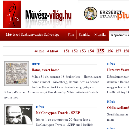
Művészeti Szakszervezetek Szövetsége
Film
Színház
Muzsika
Képzőművés
155
151
152
153
154
156
157
15
Első
Előző
Hírek
Hírek
Home, sweet home
Hazatért Vasz
Május 31-én, szerdán 18-órakor lesz – Home, sweet
Kétszáztizenhat 
home címmel – Silverberg, Robbin Ami és Böröcz
délután a Belved
András (New York) kiállításának megnyitója az
magyar festészet
N&n galériában. A rendezvényt Kovalowszky Márta művészettörténész
került néhány ki
nyitja meg.
Hírek
Hírek
Öblös szellent
Na'Conxypan Travels - SZÉP
Sztrájkhangulat 
Június 1-én csütörtökön 20-órakor lesz a
miatt.
Na'Conxypan Travels - SZÉP című kiállítás