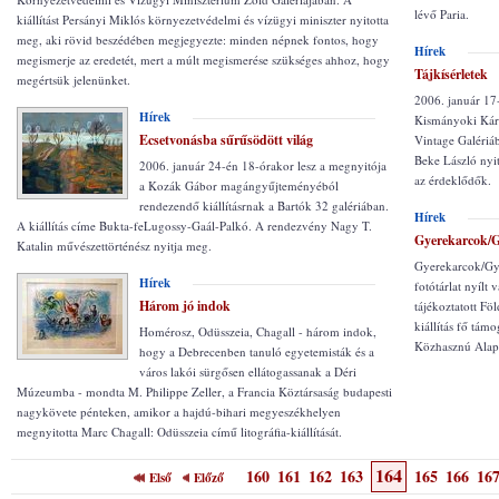
lévő Paria.
kiállítást Persányi Miklós környezetvédelmi és vízügyi miniszter nyitotta
meg, aki rövid beszédében megjegyezte: minden népnek fontos, hogy
Hírek
megismerje az eredetét, mert a múlt megismerése szükséges ahhoz, hogy
Tájkísérletek
megértsük jelenünket.
2006. január 17
Hírek
Kismányoki Káro
Ecsetvonásba sűrűsödött világ
Vintage Galériá
Beke László nyit
2006. január 24-én 18-órakor lesz a megnyitója
az érdeklődők.
a Kozák Gábor magángyűjteményéból
rendezendő kiállításrnak a Bartók 32 galériában.
Hírek
A kiállítás címe Bukta-feLugossy-Gaál-Palkó. A rendezvény Nagy T.
Gyerekarcok/
Katalin művészettörténész nyitja meg.
Gyerekarcok/Gy
Hírek
fotótárlat nyílt
Három jó indok
tájékoztatott Fö
kiállítás fő tá
Homérosz, Odüsszeia, Chagall - három indok,
Közhasznú Alapí
hogy a Debrecenben tanuló egyetemisták és a
város lakói sürgősen ellátogassanak a Déri
Múzeumba - mondta M. Philippe Zeller, a Francia Köztársaság budapesti
nagykövete pénteken, amikor a hajdú-bihari megyeszékhelyen
megnyitotta Marc Chagall: Odüsszeia című litográfia-kiállítását.
164
160
161
162
163
165
166
16
Első
Előző