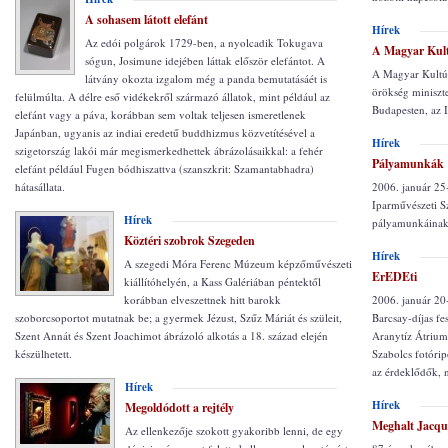
A sohasem látott elefánt
Hírek
Az edói polgárok 1729-ben, a nyolcadik Tokugava
A Magyar Kult
sógun, Josimune idejében láttak először elefántot. A
A Magyar Kultúr
látvány okozta izgalom még a panda bemutatásáét is
örökség miniszte
felülmúlta. A délre eső vidékekről származó állatok, mint például az
Budapesten, az
elefánt vagy a páva, korábban sem voltak teljesen ismeretlenek
Japánban, ugyanis az indiai eredetű buddhizmus közvetítésével a
Hírek
szigetország lakói már megismerkedhettek ábrázolásaikkal: a fehér
Pályamunkák
elefánt például Fugen bódhiszattva (szanszkrit: Szamantabhadra)
hátasállata.
2006. január 25
Iparművészeti S
Hírek
pályamunkáinak k
Köztéri szobrok Szegeden
Hírek
A szegedi Móra Ferenc Múzeum képzőművészeti
ErEDEti
kiállítóhelyén, a Kass Galériában péntektől
korábban elveszettnek hitt barokk
2006. január 20
szoborcsoportot mutatnak be; a gyermek Jézust, Szűz Máriát és szüleit,
Barcsay-díjas fe
Szent Annát és Szent Joachimot ábrázoló alkotás a 18. század elején
Aranytíz Átrium
készülhetett.
Szabolcs fotórip
az érdeklődők, n
Hírek
Hírek
Megoldódott a rejtély
Meghalt Jacque
Az ellenkezője szokott gyakoribb lenni, de egy