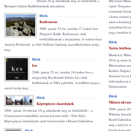
február 26-ig tekinthetik meg az érdeklődők a
Művészeti Múze
Budapest Galéria Kiállítóházának pincéjében.
(ejtsd: Tyingdec
esztendeje készí
Hírek
a kínai császári
Karkonosze
adott a kerámia
században két m
2006. január 25-én, szerdán 17-órakor lesz
nagyvárosként ír
Zbigniew Kulik: Karkonosze című
fotókiállításának a megnyitója. A rendezvényt
Hírek
Andrzej Pawluszek, az Alsó-Sziléziai Vajdaság marsallhelyettese nyitja
Tartós letétbe
meg.
Munkácsy Mihál
Hírek
2016-ig tartós l
kes
Múzeumban marad
Kultúra Napján 
2006. január 25-én, szerdán 18-órakor lesz a
Juhászné Lévai 
megnyitója Kecskeméti Sándor kes című
önkormányzat el
kiállításának az N&n galériába. A kiállítást maga a
Debrecenben.
szerző nyitja meg.
Hírek
Hírek
Mínusz-akvare
Képregényes önarcképek
2006. január 26-
2006. január 16-február 10-ig tekinthetik meg az érdeklődők – a
Wilhelm Scherübl
Comearound fotókiállítás sorozat keretein belül –Tóth Szilvi
Knoll Galériában
Képregényes önarcképek című fotósorozatát a Retorta Galériában.
még a művész str
közötti kapcsol
Hírek