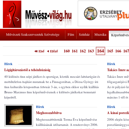
Művészeti Szakszervezetek Szövetsége
Film
Színház
Muzsika
Képzőművés
164
160
161
162
163
165
166
16
Első
Előző
Hírek
Hírek
Légigitározástól a tehénhúzásig
Takács Imre a
40 különös finn népi játékot és sportágat, köztük mocsári labdarúgást és
Takács Imre műv
mobiltelefon-hajítást mutatnak be a Finnagorában, a Dózsa György úti
főigazgatójává B
finn kulturális központban február 3-án, s egyben ekkor nyílik kiállítás
Az öt pályázó kö
Bruno Maximus finn képzőművésznek e különös játékokat bemutató
legalkalmasabbn
képeiből.
március 1-től öt 
Hírek
Hírek
Meghosszabbítva
A kínai porcel
Meghosszabbították Torma Éva képzőművész
2006 elején köze
kiállításának időtartamát. A rendezvényt 2006.
porcelántárggya