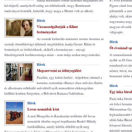
dániai múzeumot felette kellemes meglepetés ért:
87 éves korában 
két képről, amelyekről eddig azt feltételezték, hogy Rembrandt
Figaro című fran
tanítványai festették, kiderült, hogy maga a Mester volt az alkotó.
jelentették a sz
alakja volt, akin
Hírek
nagymama-nagypa
Visszaszolgáltatják a Klimt
magyar olvasók i
festményeket
világsajtó.
Az osztrák kulturális miniszter szerint Ausztria az
Hírek
osztrák döntőbírósági ítéletnek megfelelően átadja Gustav Klimt öt
Öt évszázad sp
festményét az örökösöknek, akiktől a kormányzat – anyagi
lehetőségeinek korlátozottsága miatt – nem tudja azokat megvásárolni.
A centenáriumá
nyílik az El Gre
Hírek
remekművei című
Megszervezni az átlényegülést
német, bécsi, m
bemutató tárlat
Pasolini, egy halott énekei - képekben címmel a
harminc esztendeje elhunyt olasz művész életére
Hírek
és alkotásaira reflektáló művekből nyílt nemzetközi elektrográfiai
Egy inka biro
kiállítás kedden Szegeden, a Belvárosi Kamara Galériában.
Paria inka birod
Hírek
ott folyó kutatás
Lovas nomádok közt
Múzeumban Gyarm
leghatalmasabb 
A mai Mongólia és Kazahsztán területén élő lovas
előtti Inka Biro
nomádok életébe enged bepillantást Benkő Mihály
központ létezett
fotókiállítása, amely hétfőn délelőtt nyílt meg
húzódó tartomány
Környezetvédelmi és Vízügyi Minisztérium Zöld Galériájában. A