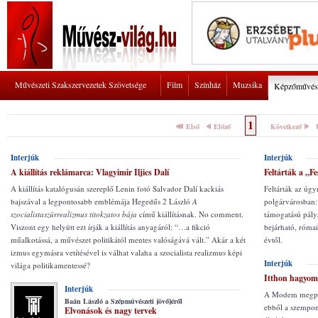
Művészeti Szakszervezetek Szövetsége
Film
Színház
Muzsika
Képzőművés
1
Első
Előző
Következő
Interjúk
Interjúk
A kiállítás reklámarca: Vlagyimir Iljics Dalí
Feltárták a „F
A kiállítás katalógusán szereplő Lenin fotó Salvador Dalí kackiás
Feltárták az úg
bajszával a legpontosabb emblémája Hegedűs 2 László
A
polgárvárosban:
szocialistaszürrealizmus titokzatos bája
című kiállításnak. No comment.
támogatású pályá
Viszont egy helyütt ezt írják a kiállítás anyagáról: “…a fikció
bejárható, róma
műalkotássá, a művészet politikától mentes valóságává vált.” Akár a két
évtől.
izmus egymásra vetítésével is válhat valaha a szocialista realizmus képi
Interjúk
világa politikamentessé?
Itthon hagyom
Interjúk
A Modem megpró
Baán László a Szépművészeti jövőjéről
ebből a szempon
Elvonások és nagy tervek