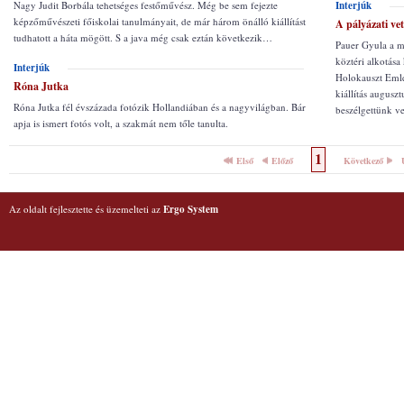
Nagy Judit Borbála tehetséges festőművész. Még be sem fejezte
Interjúk
képzőművészeti főiskolai tanulmányait, de már három önálló kiállítást
A pályázati ve
tudhatott a háta mögött. S a java még csak eztán következik…
Pauer Gyula a m
köztéri alkotása
Interjúk
Holokauszt Emlé
Róna Jutka
kiállítás augusz
Róna Jutka fél évszázada fotózik Hollandiában és a nagyvilágban. Bár
beszélgettünk ve
apja is ismert fotós volt, a szakmát nem tőle tanulta.
1
Első
Előző
Következő
Az oldalt fejlesztette és üzemelteti az
Ergo System