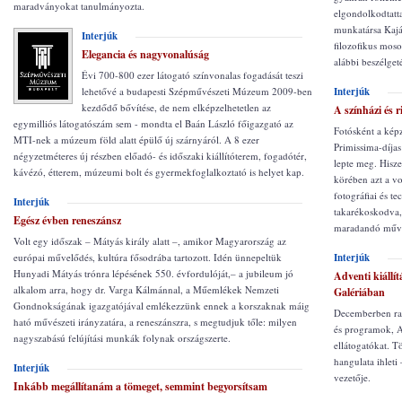
maradványokat tanulmányozta.
elgondolkodtatta
munkatársa Kajá
Interjúk
filozofikus moso
Elegancia és nagyvonalúság
alábbi beszélget
Évi 700-800 ezer látogató színvonalas fogadását teszi
lehetővé a budapesti Szépművészeti Múzeum 2009-ben
Interjúk
kezdődő bővítése, de nem elképzelhetetlen az
A színházi és 
egymilliós látogatószám sem - mondta el Baán László főigazgató az
Fotósként a kép
MTI-nek a múzeum föld alatt épülő új szárnyáról. A 8 ezer
Primissima-díjas
négyzetméteres új részben előadó- és időszaki kiállítóterem, fogadótér,
lepte meg. Hisz
kávézó, étterem, múzeumi bolt és gyermekfoglalkoztató is helyet kap.
körében azt a vo
fotográfiai és t
Interjúk
takarékoskodva,
Egész évben reneszánsz
maradandó művé
Volt egy időszak – Mátyás király alatt –, amikor Magyarország az
európai művelődés, kultúra fősodrába tartozott. Idén ünnepeltük
Interjúk
Hunyadi Mátyás trónra lépésének 550. évfordulóját,– a jubileum jó
Adventi kiállí
alkalom arra, hogy dr. Varga Kálmánnal, a Műemlékek Nemzeti
Galériában
Gondnokságának igazgatójával emlékezzünk ennek a korszaknak máig
Decemberben ran
ható művészeti irányzatára, a reneszánszra, s megtudjuk tőle: milyen
és programok, A
nagyszabású felújítási munkák folynak országszerte.
ellátogatókat. T
hangulata ihleti
Interjúk
vezetője.
Inkább megállítanám a tömeget, semmint begyorsítsam