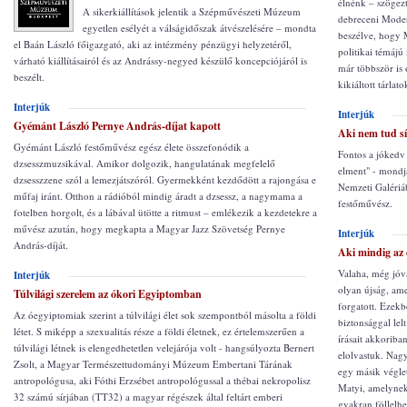
élnénk – szögezt
A sikerkiállítások jelentik a Szépművészeti Múzeum
debreceni Moder
egyetlen esélyét a válságidőszak átvészelésére – mondta
beszélve, hogy 
el Baán László főigazgató, aki az intézmény pénzügyi helyzetéről,
politikai témájú
várható kiállításairól és az Andrássy-negyed készülő koncepciójáról is
már többször is 
beszélt.
kikiáltott tárlat
Interjúk
Interjúk
Gyémánt László Pernye András-díjat kapott
Aki nem tud sí
Gyémánt László festőművész egész élete összefonódik a
Fontos a jókedv 
dzsesszmuzsikával. Amikor dolgozik, hangulatának megfelelő
elment" - mondj
dzsesszzene szól a lemezjátszóról. Gyermekként kezdődött a rajongása e
Nemzeti Galériá
műfaj iránt. Otthon a rádióból mindig áradt a dzsessz, a nagymama a
festőművész.
fotelben horgolt, és a lábával ütötte a ritmust – emlékezik a kezdetekre a
művész azután, hogy megkapta a Magyar Jazz Szövetség Pernye
Interjúk
András-díját.
Aki mindig az
Valaha, még jóva
Interjúk
olyan újság, amel
Túlvilági szerelem az ókori Egyiptomban
forgatott. Ezekb
Az óegyiptomiak szerint a túlvilági élet sok szempontból másolta a földi
biztonsággal lel
létet. S miképp a szexualitás része a földi életnek, ez értelemszerűen a
írásait akkoriba
túlvilági létnek is elengedhetetlen velejárója volt - hangsúlyozta Bernert
elolvastuk. Nagy
Zsolt, a Magyar Természettudományi Múzeum Embertani Tárának
egy másik végle
antropológusa, aki Fóthi Erzsébet antropológussal a thébai nekropolisz
Matyi, amelynek 
32 számú sírjában (TT32) a magyar régészek által feltárt emberi
gyakran föllelhe