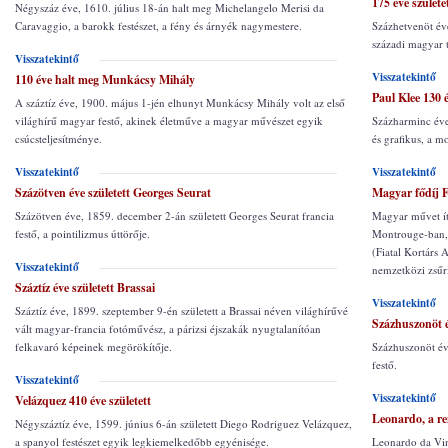
175 éve születe
Négyszáz éve, 1610. július 18-án halt meg Michelangelo Merisi da
Caravaggio, a barokk festészet, a fény és árnyék nagymestere.
Százhetvenöt éve
századi magyar t
Visszatekintő
Visszatekintő
110 éve halt meg Munkácsy Mihály
Paul Klee 130 é
A száztíz éve, 1900. május 1-jén elhunyt Munkácsy Mihály volt az első
világhírű magyar festő, akinek életműve a magyar művészet egyik
Százharminc éve,
csúcsteljesítménye.
és grafikus, a 
Visszatekintő
Visszatekintő
Százötven éve született Georges Seurat
Magyar fődíj 
Százötven éve, 1859. december 2-án született Georges Seurat francia
Magyar művet ít
festő, a pointilizmus úttörője.
Montrouge-ban,
(Fiatal Kortárs 
Visszatekintő
nemzetközi zsűr
Száztíz éve született Brassai
Visszatekintő
Száztíz éve, 1899. szeptember 9-én született a Brassai néven világhírűvé
Százhuszonöt é
vált magyar-francia fotóművész, a párizsi éjszakák nyugtalanítóan
felkavaró képeinek megörökítője.
Százhuszonöt év
festő.
Visszatekintő
Visszatekintő
Velázquez 410 éve született
Leonardo, a r
Négyszáztíz éve, 1599. június 6-án született Diego Rodriguez Velázquez,
a spanyol festészet egyik legkiemelkedőbb egyénisége.
Leonardo da Vinci