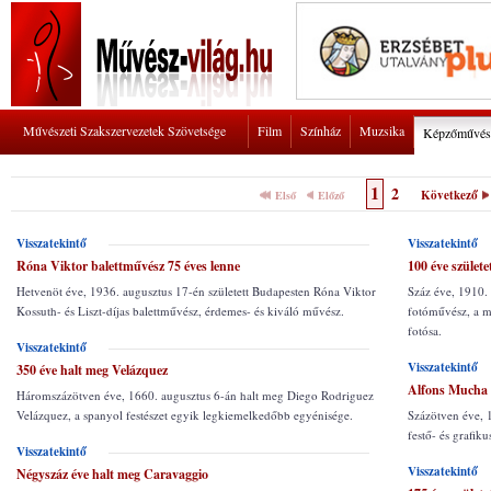
Művészeti Szakszervezetek Szövetsége
Film
Színház
Muzsika
Képzőművés
1
2
Következő
Első
Előző
Visszatekintő
Visszatekintő
Róna Viktor balettművész 75 éves lenne
100 éve szület
Hetvenöt éve, 1936. augusztus 17-én született Budapesten Róna Viktor
Száz éve, 1910.
Kossuth- és Liszt-díjas balettművész, érdemes- és kiváló művész.
fotóművész, a mo
fotósa.
Visszatekintő
Visszatekintő
350 éve halt meg Velázquez
Alfons Mucha 1
Háromszázötven éve, 1660. augusztus 6-án halt meg Diego Rodriguez
Velázquez, a spanyol festészet egyik legkiemelkedőbb egyénisége.
Százötven éve, 
festő- és grafik
Visszatekintő
Visszatekintő
Négyszáz éve halt meg Caravaggio