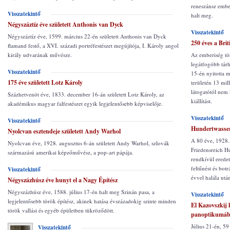
reneszánsz embe
Visszatekintő
halt meg.
Négyszáztíz éve született Anthonis van Dyck
Visszatekintő
Négyszáztíz éve, 1599. március 22-én született Anthonis van Dyck
250 éves a Br
flamand festő, a XVI. századi portréfestészet megújítója, I. Károly angol
király udvarának művésze.
Az emberiség tö
legátfogóbb tár
Visszatekintő
15-én nyitotta 
175 éve született Lotz Károly
területén 13 mil
látogatótól nem 
Százhetvenöt éve, 1833. december 16-án született Lotz Károly, az
kiállítást.
akadémikus magyar falfestészet egyik legjelentősebb képviselője.
Visszatekintő
Visszatekintő
Hundertwasser,
Nyolcvan esztendeje született Andy Warhol
A 80 éve, 1928.
Nyolcvan éve, 1928. augusztus 6-án született Andy Warhol, szlovák
Friedensreich H
származású amerikai képzőművész, a pop-art pápája.
rendkívül eredet
feltűnést és botr
Visszatekintő
évvel halála utá
Négyszázhúsz éve hunyt el a Nagy Építész
Négyszázhúsz éve, 1588. július 17-én halt meg Szinán pasa, a
Visszatekintő
legjelentősebb török építész, akinek hatása évszázadokig szinte minden
El Kazovszkij k
török vallási és egyéb épületben tükröződött.
panoptikumáb
Július 21-én, 5
Visszatekintő