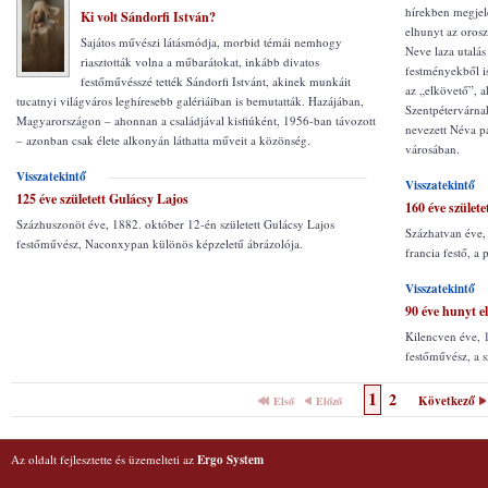
hírekben megjel
Ki volt Sándorfi István?
elhunyt az oros
Sajátos művészi látásmódja, morbid témái nemhogy
Neve laza utalás
riasztották volna a műbarátokat, inkább divatos
festményekből is
festőművésszé tették Sándorfi Istvánt, akinek munkáit
az „elkövető”, a
tucatnyi világváros leghíresebb galériáiban is bemutatták. Hazájában,
Szentpétervárna
Magyarországon – ahonnan a családjával kisfiúként, 1956-ban távozott
nevezett Néva p
– azonban csak élete alkonyán láthatta műveit a közönség.
városában.
Visszatekintő
Visszatekintő
125 éve született Gulácsy Lajos
160 éve szület
Százhuszonöt éve, 1882. október 12-én született Gulácsy Lajos
Százhatvan éve, 
festőművész, Naconxypan különös képzeletű ábrázolója.
francia festő, a
Visszatekintő
90 éve hunyt e
Kilencven éve, 
festőművész, a s
1
2
Következő
Első
Előző
Az oldalt fejlesztette és üzemelteti az
Ergo System