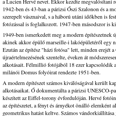
a Lucien Hervé nevet. Ekkor kezdte megvalósítani rég
1942-ben és 43-ban a párizsi Őszi Szalonon és a mon
szerepelt vásznaival, s a háború utáni időkben is fes
fotózással is foglalkozott. 1947-ben másodszor is 
1949-ben ismerkedett meg a modern építészetnek új
akinek akkor épülő marseille-i lakóépületéről egy nap
Ezután az építész "házi fotósa" lett, minden erejét 
újraértelmezésének szentelte, éveken át módszeresen
alkotásait. Félmillió fotójából 18 ezer kapcsolódik a
milánói Domus folyóirat rendezte 1951-ben.
A modern építészet számos kiválóságával került kap
alkotásaikat. Ő dokumentálta a párizsi UNESCO-palo
készített az Eiffel-torony évfordulóján. Hervé fotói
az építészetet, a fényt és árnyékot önálló elemként a
geometrikus hatást keltve. Számos vándorkiállítása j