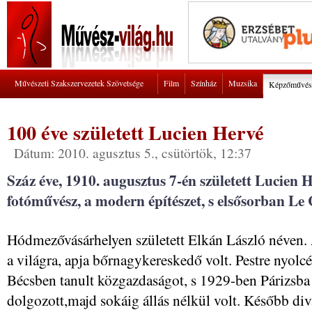
Művészeti Szakszervezetek Szövetsége
Film
Színház
Muzsika
Képzőművés
100 éve született Lucien Hervé
Dátum: 2010. agusztus 5., csütörtök, 12:37
Száz éve, 1910. augusztus 7-én született Lucien
fotóművész, a modern építészet, s elsősorban Le 
Hódmezővásárhelyen született Elkán László néven. 
a világra, apja bőrnagykereskedő volt. Pestre nyolc
Bécsben tanult közgazdaságot, s 1929-ben Párizsb
dolgozott,majd sokáig állás nélkül volt. Később diva