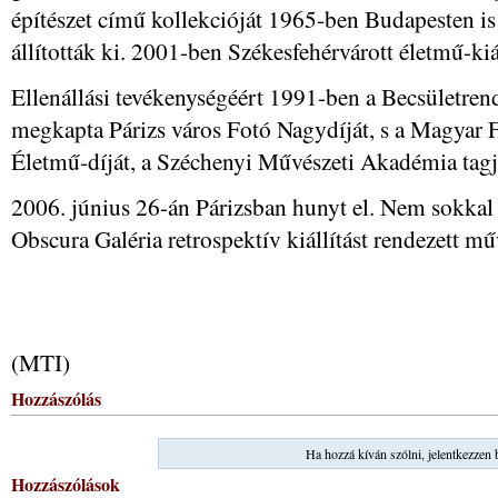
építészet című kollekcióját 1965-ben Budapesten is 
állították ki. 2001-ben Székesfehérvárott életmű-kiál
Ellenállási tevékenységéért 1991-ben a Becsületren
megkapta Párizs város Fotó Nagydíját, s a Magyar
Életmű-díját, a Széchenyi Művészeti Akadémia tagjá
2006. június 26-án Párizsban hunyt el. Nem sokkal h
Obscura Galéria retrospektív kiállítást rendezett mű
(MTI)
Hozzászólás
Ha hozzá kíván szólni, jelentkezzen 
Hozzászólások