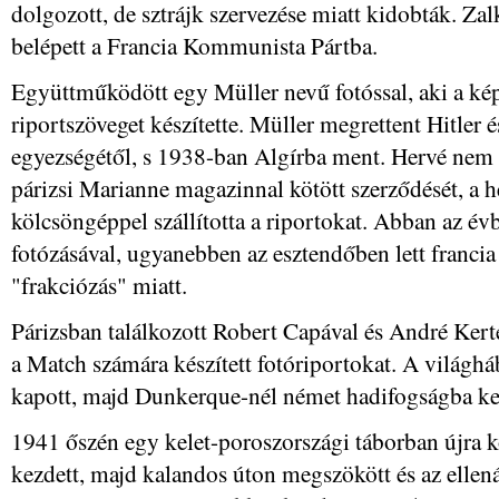
dolgozott, de sztrájk szervezése miatt kidobták. Za
belépett a Francia Kommunista Pártba.
Együttműködött egy Müller nevű fotóssal, aki a kép
riportszöveget készítette. Müller megrettent Hitler
egyezségétől, s 1938-ban Algírba ment. Hervé nem 
párizsi Marianne magazinnal kötött szerződését, a he
kölcsöngéppel szállította a riportokat. Abban az év
fotózásával, ugyanebben az esztendőben lett francia 
"frakciózás" miatt.
Párizsban találkozott Robert Capával és André Kerté
a Match számára készített fotóriportokat. A világhá
kapott, majd Dunkerque-nél német hadifogságba ke
1941 őszén egy kelet-poroszországi táborban újra
kezdett, majd kalandos úton megszökött és az ellenáll