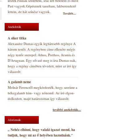
leszek.Fiúnak születtem, srác lett belőlem és most
Pasi vagyok.Gépésznek tanultam, lakberendező
lettem, de hát színész vagyok.
Tovább...
Anekdoták
A siker titka
Alexandre Dumas egyik leghíresebb regénye A
három testőr. A regényben címe ellenére mégis
négy testőr szerepel: Athos, Porthos, Aramis és
D'Artagnan. Egy olvasó meg is írta Dumas-nak,
hogy a regény címében tévedett, mire az író így
válaszolt:
A galamb neme
Molnár Ferenctől megkérdezték, hogy szerinte a
békegalamb hím- vagy nőnemű. Az író elgon-
dolkodott, majd határozottan így válaszolt:
további anekdoták...
Aforizmák
„ Nehéz elhinni, hogy valaki igazat mond, ha
tudjuk, hogy mi az ő helyében hazudnánk."