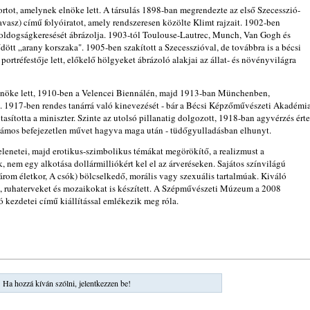
rtot, amelynek elnöke lett. A társulás 1898-ban megrendezte az első Szecesszió-
Tavasz) című folyóiratot, amely rendszeresen közölte Klimt rajzait. 1902-ben
boldogságkeresését ábrázolja. 1903-tól Toulouse-Lautrec, Munch, Van Gogh és
tt „arany korszaka". 1905-ben szakított a Szecesszióval, de továbbra is a bécsi
portréfestője lett, előkelő hölgyeket ábrázoló alakjai az állat- és növényvilágra
nöke lett, 1910-ben a Velencei Biennálén, majd 1913-ban Münchenben,
. 1917-ben rendes tanárrá való kinevezését - bár a Bécsi Képzőművészeti Akadémi
lutasította a miniszter. Szinte az utolsó pillanatig dolgozott, 1918-ban agyvérzés érte
 számos befejezetlen művet hagyva maga után - tüdőgyulladásban elhunyt.
lenetei, majd erotikus-szimbolikus témákat megörökítő, a realizmust a
, nem egy alkotása dollármilliókért kel el az árveréseken. Sajátos színvilágú
három életkor, A csók) bölcselkedő, morális vagy szexuális tartalmúak. Kiváló
lt, ruhaterveket és mozaikokat is készített. A Szépművészeti Múzeum a 2008
ó kezdetei című kiállítással emlékezik meg róla.
Ha hozzá kíván szólni, jelentkezzen be!