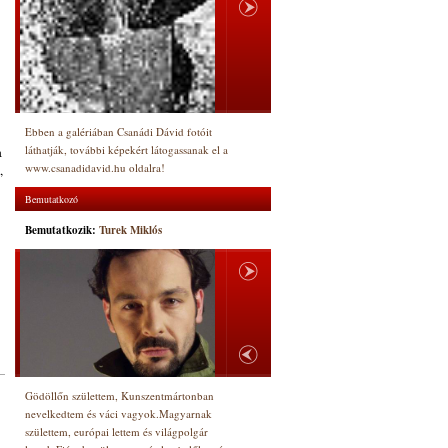
Ebben a galériában Csanádi Dávid fotóit
láthatják, további képekért látogassanak el a
a
www.csanadidavid.hu oldalra!
,
Bemutatkozó
Bemutatkozik:
Turek Miklós
Gödöllőn születtem, Kunszentmártonban
nevelkedtem és váci vagyok.Magyarnak
születtem, európai lettem és világpolgár