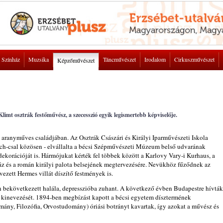
Színház
Muzsika
Táncművészet
Irodalom
Cirkuszművészet
Képzőművészet
limt osztrák festőművész, a szecesszió egyik legismertebb képviselője.
 aranyműves családjában. Az Osztrák Császári és Királyi Iparművészeti Iskola
tsch-csal közösen - elvállalta a bécsi Szépművészeti Múzeum belső udvarának
 dekorációját is. Hármójukat kérték fel többek között a Karlovy Vary-i Kurhaus, a
nház és a román királyi palota belsejének megtervezésére. Nevükhöz fűződnek az
vezett Hermes villát díszítő festmények is.
 bekövetkezett halála, depresszióba zuhant. A következő évben Budapestre hívták
ta kinevezését. 1894-ben megbízást kapott a bécsi egyetem dísztermének
mány, Filozófia, Orvostudomány) óriási botrányt kavartak, így azokat a művész és