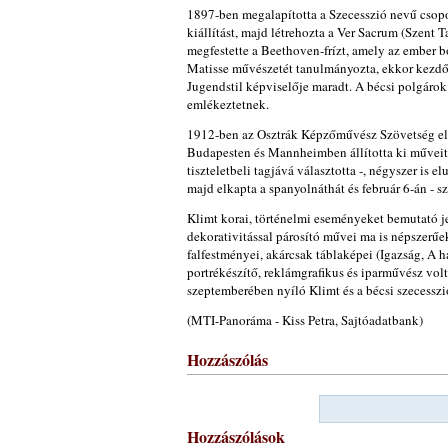
1897-ben megalapította a Szecesszió nevű csopo
kiállítást, majd létrehozta a Ver Sacrum (Szent 
megfestette a Beethoven-frízt, amely az ember 
Matisse művészetét tanulmányozta, ekkor kezdődö
Jugendstil képviselője maradt. A bécsi polgárok 
emlékeztetnek.
1912-ben az Osztrák Képzőművész Szövetség el
Budapesten és Mannheimben állította ki műveit
tiszteletbeli tagjává választotta -, négyszer is e
majd elkapta a spanyolnáthát és február 6-án -
Klimt korai, történelmi eseményeket bemutató je
dekorativitással párosító művei ma is népszerűek
falfestményei, akárcsak táblaképei (Igazság, A 
portrékészítő, reklámgrafikus és iparművész vo
szeptemberében nyíló Klimt és a bécsi szecesszi
(MTI-Panoráma - Kiss Petra, Sajtóadatbank)
Hozzászólás
Hozzászólások