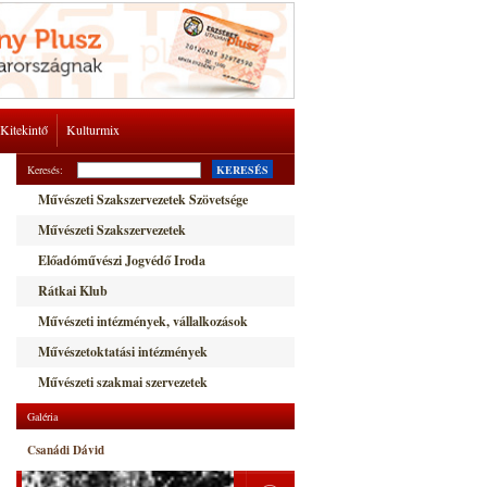
Kitekintő
Kulturmix
Keresés:
KERESÉS
Művészeti Szakszervezetek Szövetsége
Művészeti Szakszervezetek
Előadóművészi Jogvédő Iroda
Rátkai Klub
Művészeti intézmények, vállalkozások
Művészetoktatási intézmények
Művészeti szakmai szervezetek
Galéria
Csanádi Dávid