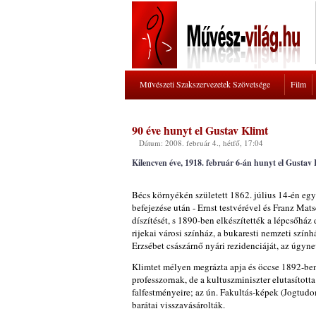
Művészeti Szakszervezetek Szövetsége
Film
90 éve hunyt el Gustav Klimt
Dátum: 2008. február 4., hétfő, 17:04
Kilencven éve, 1918. február 6-án hunyt el Gustav K
Bécs környékén született 1862. július 14-én egy
befejezése után - Ernst testvérével és Franz Ma
díszítését, s 1890-ben elkészítették a lépcsőház
rijekai városi színház, a bukaresti nemzeti szí
Erzsébet császárnő nyári rezidenciáját, az úgyne
Klimtet mélyen megrázta apja és öccse 1892-ben
professzornak, de a kultuszminiszter elutasítot
falfestményeire; az ún. Fakultás-képek (Jogtudo
barátai visszavásárolták.