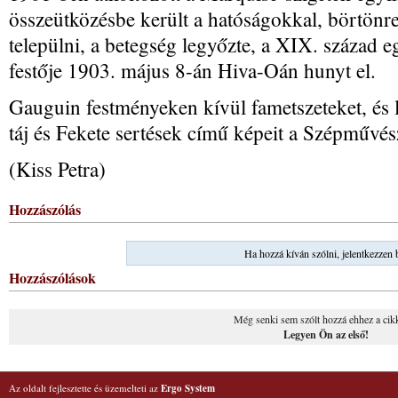
összeütközésbe került a hatóságokkal, börtönre 
települni, a betegség legyőzte, a XIX. század eg
festője 1903. május 8-án Hiva-Oán hunyt el.
Gauguin festményeken kívül fametszeteket, és lit
táj és Fekete sertések című képeit a Szépművé
(Kiss Petra)
Hozzászólás
Ha hozzá kíván szólni, jelentkezzen 
Hozzászólások
Még senki sem szólt hozzá ehhez a cik
Legyen Ön az első!
Az oldalt fejlesztette és üzemelteti az
Ergo System