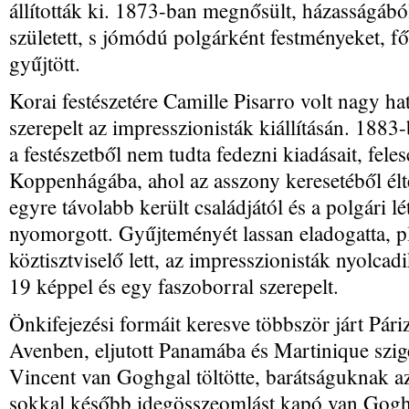
állították ki. 1873-ban megnősült, házasságából 
született, s jómódú polgárként festményeket, f
gyűjtött.
Korai festészetére Camille Pisarro volt nagy ha
szerepelt az impresszionisták kiállításán. 1883-
a festészetből nem tudta fedezni kiadásait, fele
Koppenhágába, ahol az asszony keresetéből él
egyre távolabb került családjától és a polgári l
nyomorgott. Gyűjteményét lassan eladogatta, p
köztisztviselő lett, az impresszionisták nyolcad
19 képpel és egy faszoborral szerepelt.
Önkifejezési formáit keresve többször járt Pári
Avenben, eljutott Panamába és Martinique szig
Vincent van Goghgal töltötte, barátságuknak az
sokkal később idegösszeomlást kapó van Gogh 