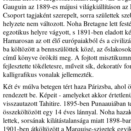
Gauguin az 1889-es májusi világkiállításon az I
Csoport tagjaként szerepelt, sorra születtek sz
helyzete nem változott. Noha Bretagne lett festé
egzotikus helyre vágyott, s 1891-ben eladott kép
Hamarosan az ott élő európaiakból és a civiliz
ba költözött a bennszülöttek közé, az őslakos
című könyve örökíti meg. A fojtott misztikummal
fejlesztette tökéletesre, műveit sík, dekoratív fo
kalligrafikus vonalak jellemezték.
Két év múlva betegen tért haza Párizsba, ahol
rendezett be. Képeit - amelyeket akkor értetlenü
visszautazott Tahitire. 1895-ben Punaauiában te
összeköltözött egy 14 éves lánnyal. Noha haza
lettek, sorsának kilátástalansága miatt 1898-ba
1901-ben átköltözött a Marquise-szigetek egyik