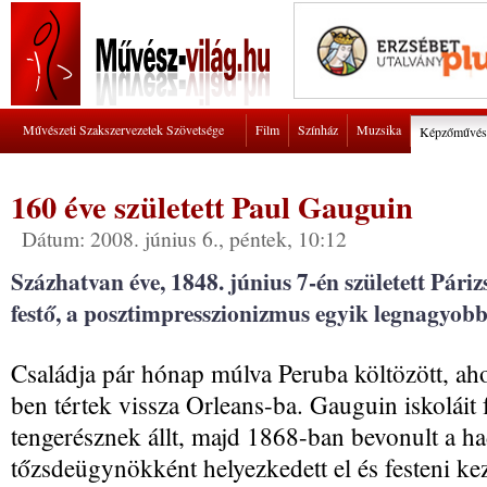
Művészeti Szakszervezetek Szövetsége
Film
Színház
Muzsika
Képzőművés
160 éve született Paul Gauguin
Dátum: 2008. június 6., péntek, 10:12
Százhatvan éve, 1848. június 7-én született Pár
festő, a posztimpresszionizmus egyik legnagyobb
Családja pár hónap múlva Peruba költözött, ah
ben tértek vissza Orleans-ba. Gauguin iskoláit
tengerésznek állt, majd 1868-ban bevonult a h
tőzsdeügynökként helyezkedett el és festeni ke