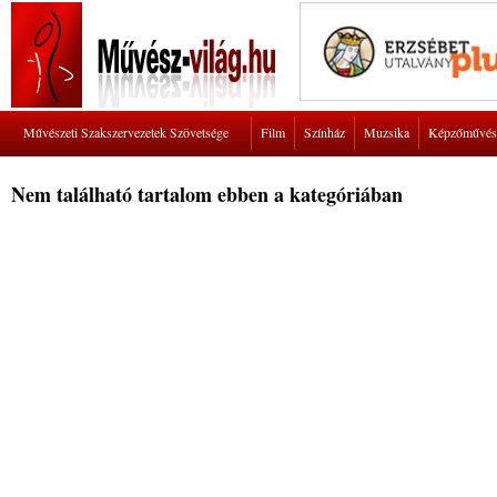
Művészeti Szakszervezetek Szövetsége
Film
Színház
Muzsika
Képzőművés
Nem található tartalom ebben a kategóriában