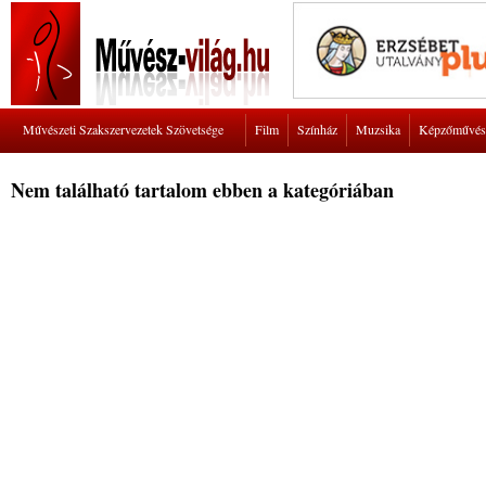
Művészeti Szakszervezetek Szövetsége
Film
Színház
Muzsika
Képzőművés
Nem található tartalom ebben a kategóriában